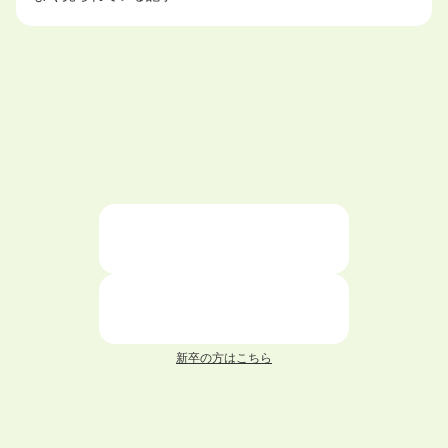
大学中退で目指せる就職先
ハローワークを初めて利用するときの流れは？
大学中退者向けの就職支援サービス
ニートが就職しやすい仕事6選！
仕事が続かない人の特徴と対処法を解説！
面接 記事一覧
新卒の方はこちら
履歴書 記事一覧