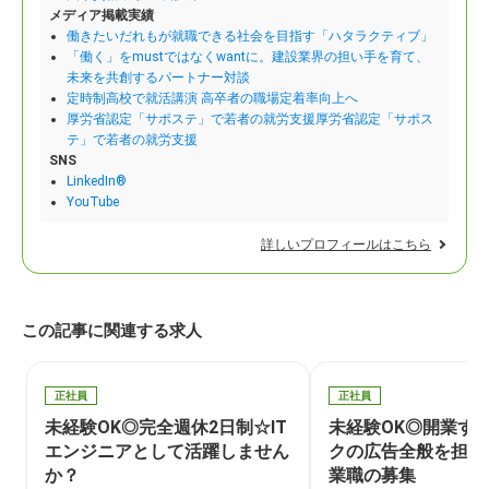
メディア掲載実績
働きたいだれもが就職できる社会を目指す「ハタラクティブ」
「働く」をmustではなくwantに。建設業界の担い手を育て、
未来を共創するパートナー対談
定時制高校で就活講演 高卒者の職場定着率向上へ
厚労省認定「サポステ」で若者の就労支援厚労省認定「サポス
テ」で若者の就労支援
SNS
LinkedIn®
YouTube
詳しいプロフィールはこちら
この記事に関連する求人
正社員
正社員
未経験OK◎完全週休2日制☆IT
未経験OK◎開業す
エンジニアとして活躍しません
クの広告全般を担当
か？
業職の募集