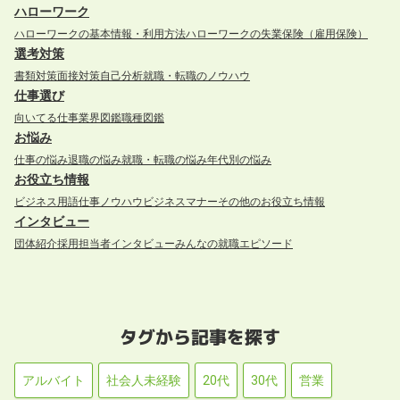
ハローワーク
ハローワークの基本情報・利用方法
ハローワークの失業保険（雇用保険）
選考対策
書類対策
面接対策
自己分析
就職・転職のノウハウ
仕事選び
向いてる仕事
業界図鑑
職種図鑑
お悩み
仕事の悩み
退職の悩み
就職・転職の悩み
年代別の悩み
お役立ち情報
ビジネス用語
仕事ノウハウ
ビジネスマナー
その他のお役立ち情報
インタビュー
団体紹介
採用担当者インタビュー
みんなの就職エピソード
タグから記事を探す
アルバイト
社会人未経験
20代
30代
営業