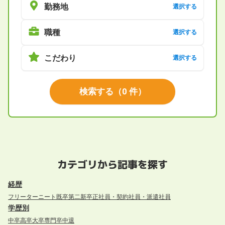
勤務地
選択する
職種
選択する
こだわり
選択する
検索する
（
0
件）
カテゴリから記事を探す
経歴
フリーター
ニート
既卒
第二新卒
正社員・契約社員・派遣社員
学歴別
中卒
高卒
大卒
専門卒
中退