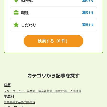
勤務地
選択する
職種
選択する
こだわり
選択する
検索する
（
0
件）
カテゴリから記事を探す
経歴
フリーター
ニート
既卒
第二新卒
正社員・契約社員・派遣社員
学歴別
中卒
高卒
大卒
専門卒
中退