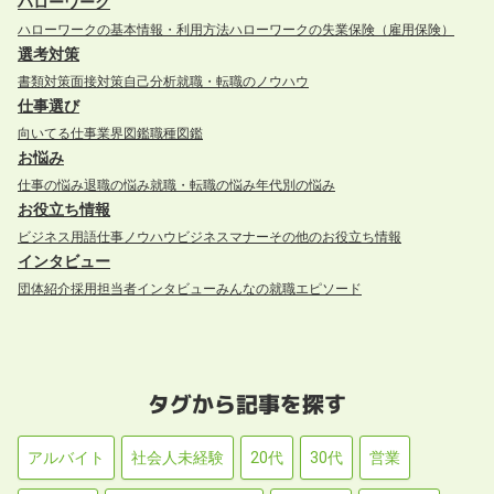
ハローワーク
ハローワークの基本情報・利用方法
ハローワークの失業保険（雇用保険）
選考対策
書類対策
面接対策
自己分析
就職・転職のノウハウ
仕事選び
向いてる仕事
業界図鑑
職種図鑑
お悩み
仕事の悩み
退職の悩み
就職・転職の悩み
年代別の悩み
お役立ち情報
ビジネス用語
仕事ノウハウ
ビジネスマナー
その他のお役立ち情報
インタビュー
団体紹介
採用担当者インタビュー
みんなの就職エピソード
タグから記事を探す
アルバイト
社会人未経験
20代
30代
営業