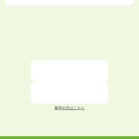
大学中退で目指せる就職先
ハローワークを初めて利用するときの流れは？
大学中退者向けの就職支援サービス
ニートが就職しやすい仕事6選！
仕事が続かない人の特徴と対処法を解説！
面接 記事一覧
新卒の方はこちら
履歴書 記事一覧
職務経歴書 記事一覧