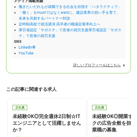
メディア掲載実績
働きたいだれもが就職できる社会を目指す「ハタラクティブ」
「働く」をmustではなくwantに。建設業界の担い手を育て、
未来を共創するパートナー対談
定時制高校で就活講演 高卒者の職場定着率向上へ
厚労省認定「サポステ」で若者の就労支援厚労省認定「サポス
テ」で若者の就労支援
SNS
LinkedIn®
YouTube
詳しいプロフィールはこちら
この記事に関連する求人
正社員
正社員
未経験OK◎完全週休2日制☆IT
未経験OK◎開業す
エンジニアとして活躍しません
クの広告全般を担当
か？
業職の募集