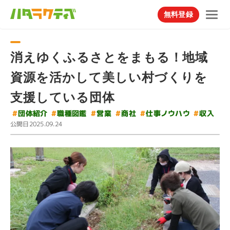
無料登録
消えゆくふるさとをまもる！地域
資源を活かして美しい村づくりを
支援している団体
#
仕事ノウハウ
#
#
団体紹介
職種図鑑
#
#
#
営業
商社
収入
公開日
2025.09.24