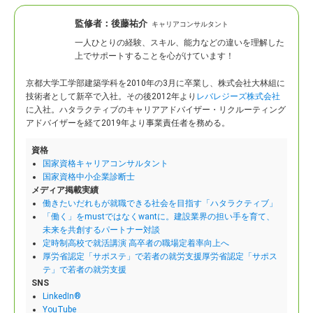
監修者：
後藤祐介
キャリアコンサルタント
一人ひとりの経験、スキル、能力などの違いを理解した
上でサポートすることを心がけています！
京都大学工学部建築学科を2010年の3月に卒業し、株式会社大林組に
技術者として新卒で入社。
その後2012年より
レバレジーズ株式会社
に入社。ハタラクティブのキャリアアドバイザー・リクルーティング
アドバイザーを経て2019年より事業責任者を務める。
資格
国家資格キャリアコンサルタント
国家資格中小企業診断士
メディア掲載実績
働きたいだれもが就職できる社会を目指す「ハタラクティブ」
「働く」をmustではなくwantに。建設業界の担い手を育て、
未来を共創するパートナー対談
定時制高校で就活講演 高卒者の職場定着率向上へ
厚労省認定「サポステ」で若者の就労支援厚労省認定「サポス
テ」で若者の就労支援
SNS
LinkedIn®
YouTube