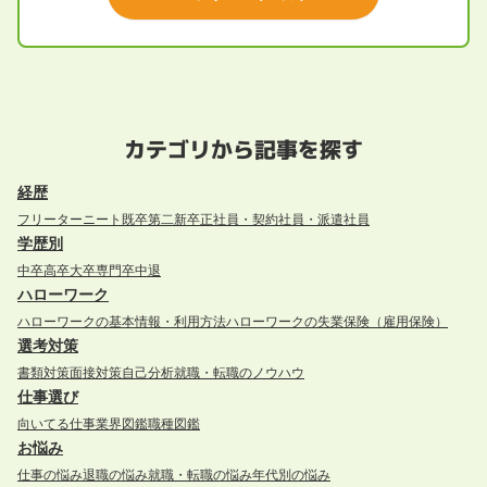
カテゴリから記事を探す
経歴
フリーター
ニート
既卒
第二新卒
正社員・契約社員・派遣社員
学歴別
中卒
高卒
大卒
専門卒
中退
ハローワーク
ハローワークの基本情報・利用方法
ハローワークの失業保険（雇用保険）
選考対策
書類対策
面接対策
自己分析
就職・転職のノウハウ
仕事選び
向いてる仕事
業界図鑑
職種図鑑
お悩み
仕事の悩み
退職の悩み
就職・転職の悩み
年代別の悩み