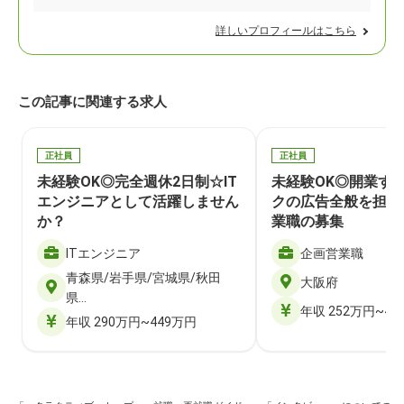
詳しいプロフィールはこちら
この記事に関連する求人
正社員
正社員
未経験OK◎完全週休2日制☆IT
未経験OK◎開業す
エンジニアとして活躍しません
クの広告全般を担当
か？
業職の募集
ITエンジニア
企画営業職
青森県/岩手県/宮城県/秋田
大阪府
県…
年収 252万円~40
年収 290万円~449万円