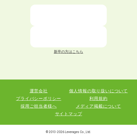
ニートが就職しやすい仕事6選！
仕事が続かない人の特徴と対処法を解説！
面接 記事一覧
新卒の方はこちら
履歴書 記事一覧
職務経歴書 記事一覧
運営会社
個人情報の取り扱いについて
退職 記事一覧
プライバシーポリシー
利用規約
採用ご担当者様へ
メディア掲載について
サイトマップ
職種図鑑
© 2013-
2026
Leverages Co., Ltd.
業界図鑑