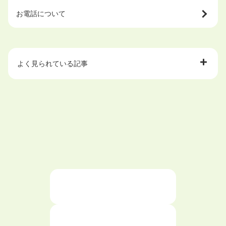
お電話について
よく見られている記事
大学中退で目指せる就職先
ハローワークを初めて利用するときの流れは？
大学中退者向けの就職支援サービス
ニートが就職しやすい仕事6選！
仕事が続かない人の特徴と対処法を解説！