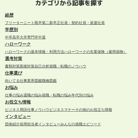
カテゴリから記事を探す
経歴
フリーター
ニート
既卒
第二新卒
正社員・契約社員・派遣社員
学歴別
中卒
高卒
大卒
専門卒
中退
ハローワーク
ハローワークの基本情報・利用方法
ハローワークの失業保険（雇用保険）
選考対策
書類対策
面接対策
自己分析
就職・転職のノウハウ
仕事選び
向いてる仕事
業界図鑑
職種図鑑
お悩み
仕事の悩み
退職の悩み
就職・転職の悩み
年代別の悩み
お役立ち情報
ビジネス用語
仕事ノウハウ
ビジネスマナー
その他のお役立ち情報
インタビュー
団体紹介
採用担当者インタビュー
みんなの就職エピソード