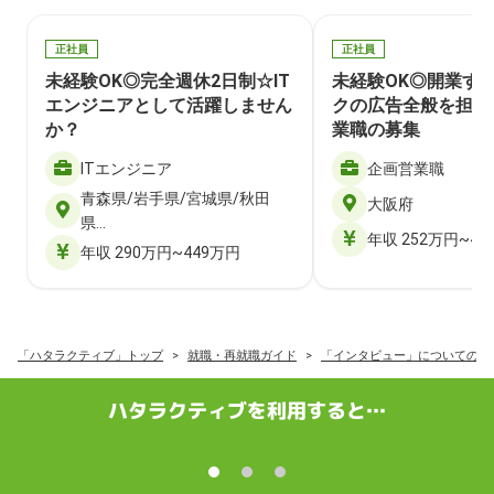
正社員
正社員
未経験OK◎完全週休2日制☆IT
未経験OK◎開業す
エンジニアとして活躍しません
クの広告全般を担当
か？
業職の募集
ITエンジニア
企画営業職
青森県/岩手県/宮城県/秋田
大阪府
県…
年収 252万円~40
年収 290万円~449万円
「ハタラクティブ」トップ
就職・再就職ガイド
「インタビュー」についての記
ハタラクティブを利用すると…