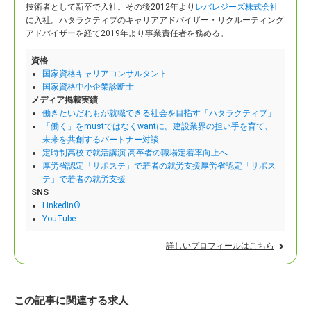
技術者として新卒で入社。
その後2012年より
レバレジーズ株式会社
に入社。ハタラクティブのキャリアアドバイザー・リクルーティング
アドバイザーを経て2019年より事業責任者を務める。
資格
国家資格キャリアコンサルタント
国家資格中小企業診断士
メディア掲載実績
働きたいだれもが就職できる社会を目指す「ハタラクティブ」
「働く」をmustではなくwantに。建設業界の担い手を育て、
未来を共創するパートナー対談
定時制高校で就活講演 高卒者の職場定着率向上へ
厚労省認定「サポステ」で若者の就労支援厚労省認定「サポス
テ」で若者の就労支援
SNS
LinkedIn®
YouTube
詳しいプロフィールはこちら
この記事に関連する求人