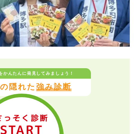
をかんたんに
発見してみましょう！
の隠れた
強み診断
さっそく診断
START