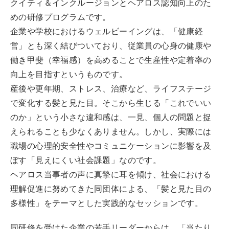
クイティ＆インクルージョンとヘアロス認知向上のた
めの研修プログラムです。
企業や学校におけるウェルビーイングは、「健康経
営」とも深く結びついており、従業員の心身の健康や
働き甲斐（幸福感）を高めることで生産性や定着率の
向上を目指すというものです。
産後や更年期、ストレス、治療など、ライフステージ
で変化する髪と見た目。そこから生じる「これでいい
のか」という小さな違和感は、一見、個人の問題と捉
えられることも少なくありません。しかし、実際には
職場の心理的安全性やコミュニケーションに影響を及
ぼす「見えにくい社会課題」なのです。
ヘアロス当事者の声に真摯に耳を傾け、社会における
理解促進に努めてきた同団体による、「髪と見た目の
多様性」をテーマとした実践的なセッションです。
同研修を受けた企業の若手リーダーからは、「当たり