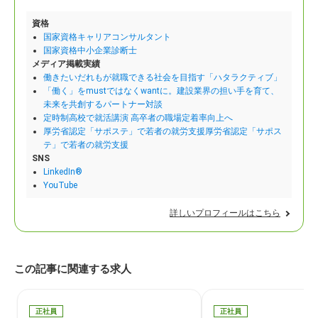
資格
国家資格キャリアコンサルタント
国家資格中小企業診断士
メディア掲載実績
働きたいだれもが就職できる社会を目指す「ハタラクティブ」
「働く」をmustではなくwantに。建設業界の担い手を育て、
未来を共創するパートナー対談
定時制高校で就活講演 高卒者の職場定着率向上へ
厚労省認定「サポステ」で若者の就労支援厚労省認定「サポス
テ」で若者の就労支援
SNS
LinkedIn®
YouTube
詳しいプロフィールはこちら
この記事に関連する求人
正社員
正社員