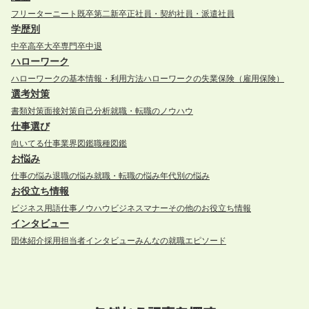
フリーター
ニート
既卒
第二新卒
正社員・契約社員・派遣社員
学歴別
中卒
高卒
大卒
専門卒
中退
ハローワーク
ハローワークの基本情報・利用方法
ハローワークの失業保険（雇用保険）
選考対策
書類対策
面接対策
自己分析
就職・転職のノウハウ
仕事選び
向いてる仕事
業界図鑑
職種図鑑
お悩み
仕事の悩み
退職の悩み
就職・転職の悩み
年代別の悩み
お役立ち情報
ビジネス用語
仕事ノウハウ
ビジネスマナー
その他のお役立ち情報
インタビュー
団体紹介
採用担当者インタビュー
みんなの就職エピソード