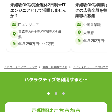
未経験OK◎完全週休2日制☆IT
未経験OK◎開業す
エンジニアとして活躍しません
クの広告全般を担当
か？
業職の募集
ITエンジニア
企画営業職
青森県/岩手県/宮城県/秋田
大阪府
県…
年収 252万円~40
年収 290万円~449万円
「ハタラクティブ」トップ
就職・再就職ガイド
「インタビュー」についての記
ハタラクティブを利用すると…
ご相談はこちらから