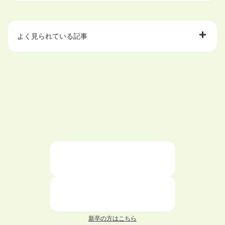
よく見られている記事
大学中退で目指せる就職先
ハローワークを初めて利用するときの流れは？
大学中退者向けの就職支援サービス
ニートが就職しやすい仕事6選！
仕事が続かない人の特徴と対処法を解説！
面接 記事一覧
新卒の方はこちら