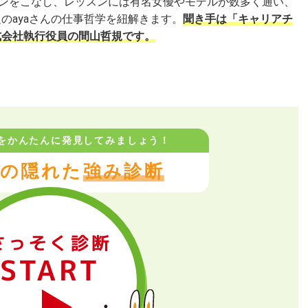
スンをこなし、レッスンには有名女優やモデルが数多く通い、
のayaさんの仕事哲学を紐解きます。
聞き手は「キャリアチ
式会社執行役員の間山哲規です。
をかんたんに
発見してみましょう！
の隠れた
強み診断
さっそく診断
START