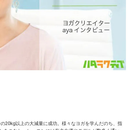
の20kg以上の大減量に成功。様々なヨガを学んだのち、指