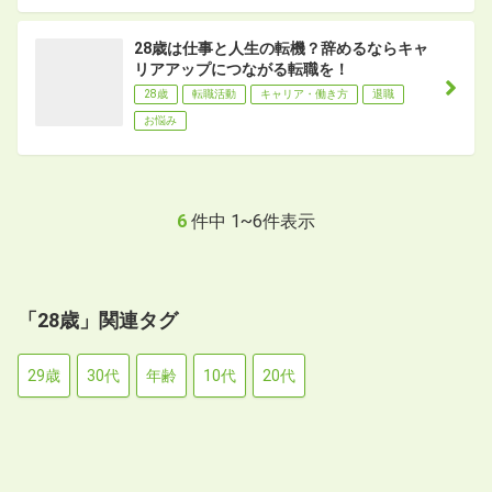
28歳は仕事と人生の転機？辞めるならキャ
リアアップにつながる転職を！
28歳
転職活動
キャリア・働き方
退職
お悩み
6
件中
1
~
6
件表示
「28歳」関連タグ
29歳
30代
年齢
10代
20代