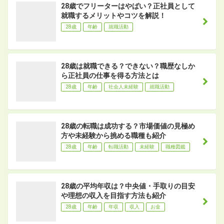
28歳でフリーターはやばい？正社員として
就職するメリットやコツを解説！
28歳
年齢
就職活動
28歳は就職できる？できない？職歴なしか
ら正社員の仕事を得る方法とは
28歳
年齢
社会人未経験
就職活動
28歳の転職は成功する？市場価値の見極め
方や未経験から挑める職種も紹介
28歳
年齢
転職活動
未経験
職種図鑑
28歳の平均年収は？中央値・手取りの目安
や理想の収入を目指す方法も紹介
28歳
年齢
年収
収入
お金