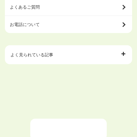
よくあるご質問
お電話について
よく見られている記事
大学中退で目指せる就職先
ハローワークを初めて利用するときの流れは？
大学中退者向けの就職支援サービス
ニートが就職しやすい仕事6選！