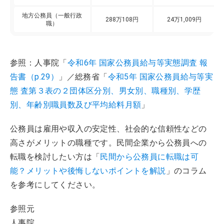
地方公務員（一般行政
288万108円
24万1,009円
職）
参照：人事院「
令和6年 国家公務員給与等実態調査 報
告書（p.29）
」／総務省「
令和5年 国家公務員給与等実
態 査第３表の２団体区分別、男女別、職種別、学歴
別、年齢別職員数及び平均給料月額
」
公務員は雇用や収入の安定性、社会的な信頼性などの
高さがメリットの職種です。民間企業から公務員への
転職を検討したい方は「
民間から公務員に転職は可
能？メリットや後悔しないポイントを解説
」のコラム
を参考にしてください。
参照元
人事院