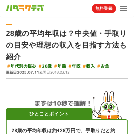
無料登録
28歳の平均年収は？中央値・手取り
の目安や理想の収入を目指す方法も
紹介
#
年代別の悩み
#
#
#
#
#
28歳
年齢
年収
収入
お金
更新日
公開日
2025.07.11
2018.03.12
まずは10秒で理解！
ひとことポイント
28歳の平均年収は約428万円で、手取りだと約