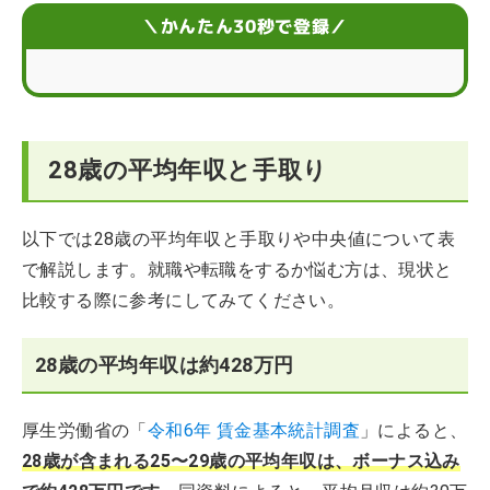
28歳以降の平均年収の変化
＼かんたん30秒で登録／
28歳の平均年収からみる生活費の目安
28歳が平均年収以上を目指す5つの方法
28歳の平均年収と手取り
28歳で理想の年収を目指す！仕事探しの方法4選
28歳の平均年収に関するQ&A
以下では28歳の平均年収と手取りや中央値について表
で解説します。就職や転職をするか悩む方は、現状と
比較する際に参考にしてみてください。
28歳の平均年収は約428万円
厚生労働省の「
令和6年 賃金基本統計調査
」によると、
28歳が含まれる25〜29歳の平均年収は、ボーナス込み