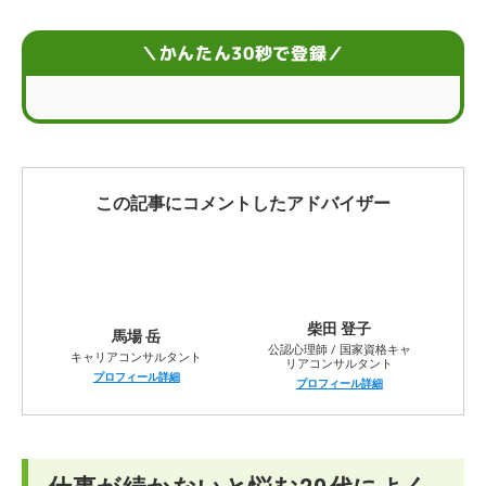
仕事が続かないと悩む20代におすすめの仕事
＼かんたん30秒で登録／
仕事が続かない状況を打破するための転職活動のコツ
仕事が続かない20代に関するお悩みQ&A
この記事にコメントしたアドバイザー
柴田 登子
馬場 岳
公認心理師 / 国家資格キャ
キャリアコンサルタント
リアコンサルタント
プロフィール詳細
プロフィール詳細