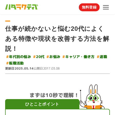
無料登録
仕事が続かないと悩む20代によく
ある特徴や現状を改善する方法を解
説！
#
キャリア・働き方
#
年代別の悩み
#
#
#
お悩み
20代
退職
#
転職活動
更新日
公開日
2025.05.14
2017.03.08
まずは10秒で理解！
ひとことポイント