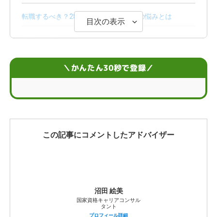
転職するべき？28歳が抱えやすい仕事の悩みとは
目次の表示
28歳で転職する7つのメリット
28歳で転職する3つのデメリット
＼かんたん30秒で登録／
28歳で転職をするべきか迷ったら？判断のポイント
28歳での転職を成功させるための10個のポイント
20代後半で転職を成功させた体験談
この記事にコメントしたアドバイザー
28歳での転職に関するお悩みQ＆A
沼田 絵美
国家資格キャリアコンサル
タント
プロフィール詳細