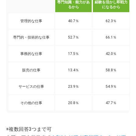
専門知識・能力があ
経験を活かし即戦力
職
るから
になるから
管理的な仕事
40.7％
62.3％
専門的・技術的な仕事
52.7％
66.1％
事務的な仕事
17.5％
42.0％
販売の仕事
13.4％
58.8％
サービスの仕事
23.9％
54.9％
その他の仕事
20.8％
47.7％
※複数回答3つまで可