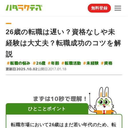
無料登録
26歳の転職は遅い？資格なしや未
経験は大丈夫？転職成功のコツを解
説
#
#
転職の悩み
#
転職活動
#
#
#
未経験
26歳
年齢
資格
更新日
公開日
2025.10.02
2017.01.18
まずは10秒で理解！
ひとことポイント
転職市場において26歳はまだ若い年代のため、転