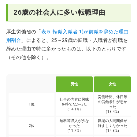
26歳の社会人に多い転職理由
厚生労働省の「
表５ 転職入職者 1)が前職を辞めた理由
別割合
」によると、25～29歳の転職・入職者が前職を
辞めた理由で特に多かったものは、以下のとおりです
（その他を除く）。
男性
女性
労働時間、休日等
仕事の内容に興味
の労働条件が悪か
1位
を持てなかった
った
（14.1%）
（18.4%）
給料等収入が少な
職場の人間関係が
2位
かった
好ましくなかった
（11.7%）
（14.8%）