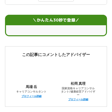
26歳で転職する際のメリット
26歳で転職する際のデメリット
＼かんたん30秒で登録／
転職するのがおすすめな26歳の特徴
まだ転職は留まったほうがいい26歳の特徴
26歳の転職を成功させる7つのコツ
この記事にコメントしたアドバイザー
26歳の転職に関するFAQ
松岡 真理
馬場 岳
国家資格キャリアコンサル
キャリアコンサルタント
タント/健康経営アドバイザ
ー
プロフィール詳細
プロフィール詳細