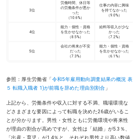
労働時間、休日等
仕事の内容に興味
の労働条件が悪か
3位
を持てなかった
った
（9.0%）
（10.6%）
能力・個性・資格
給料等収入が少な
4位
を生かせなかった
かった
（8.5%）
（7.2%）
会社の将来が不安
能力・個性・資格
5位
だった
を生かせなかった
（7.3%）
（6.1%）
参照：厚生労働省「
令和5年雇用動向調査結果の概況 表
５ 転職入職者 1)が前職を辞めた理由別割合
」
上記から、労働条件や収入に対する不満、職場環境な
どさまざまな要因によって転職を決めた26歳がいるこ
とが分かります。男性・女性ともに労働環境や将来性
が理由の割合が高めですが、女性は「結婚」が5.3％、
「出産・育児」が1.4％と、それぞれ男性より高い数値