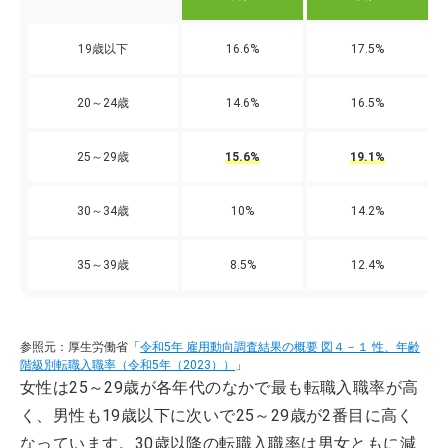
19歳以下
16.6%
17.5%
20～24歳
14.6%
16.5%
25～29歳
15.6%
19.1%
30～34歳
10%
14.2%
35～39歳
8.5%
12.4%
参照元：厚生労働省「
令和5年 雇用動向調査結果の概要 図４－１ 性、年齢
階級別転職入職率（令和5年（2023））
」
女性は25～29歳が各年代のなかで最も転職入職率が高
く、男性も19歳以下に次いで25～29歳が2番目に高く
なっています。30歳以降の転職入職率は男女ともに減