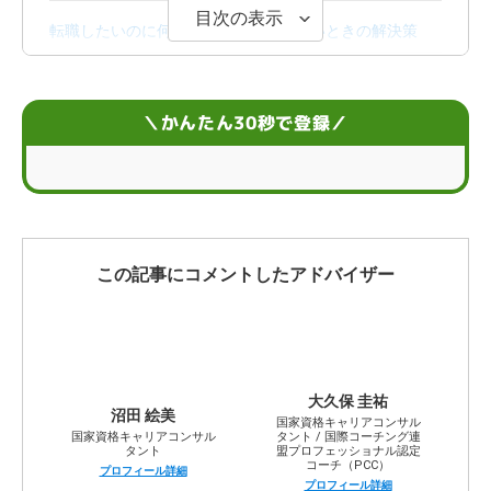
目次の表示
転職したいのに何がしたいかわからないときの解決策
転職したいけど何がしたいのかわからない人の特徴
＼かんたん30秒で登録／
年代別！何がしたいかわからない状態から転職を成功さ
せるコツ
転職を考え直したほうが望ましい人の特徴
何がしたいかわからないまま転職活動を進めるリスク
この記事にコメントしたアドバイザー
転職活動を行う前に確認しておきたいポイント
転職で何がしたいかわからないときによくある質問
大久保 圭祐
沼田 絵美
国家資格キャリアコンサル
国家資格キャリアコンサル
タント / 国際コーチング連
タント
盟プロフェッショナル認定
コーチ（PCC）
プロフィール詳細
プロフィール詳細