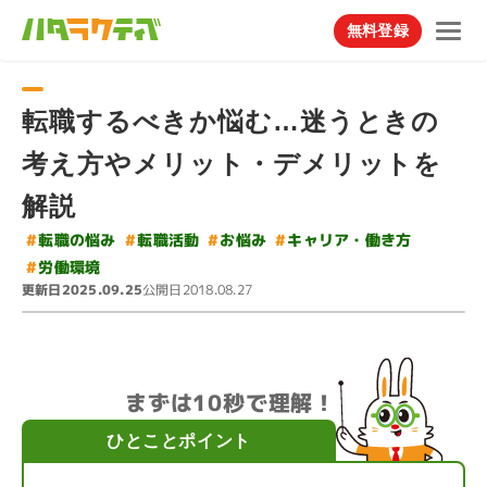
無料登録
転職するべきか悩む…迷うときの
考え方やメリット・デメリットを
解説
#
キャリア・働き方
#
#
転職の悩み
#
転職活動
お悩み
#
労働環境
更新日
公開日
2025.09.25
2018.08.27
まずは10秒で理解！
ひとことポイント