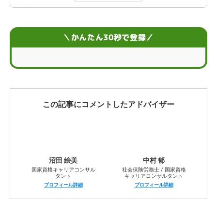
転職を考え直してもいいケース
転職するメリット
＼かんたん30秒で登録／
転職のデメリット
【まとめ】転職するべきか相談するなら
転職するべきかどうかのお悩みに関するQ&A
この記事にコメントしたアドバイザー
沼田 絵美
中村 郁
国家資格キャリアコンサル
社会保険労務士 / 国家資格
タント
キャリアコンサルタント
プロフィール詳細
プロフィール詳細