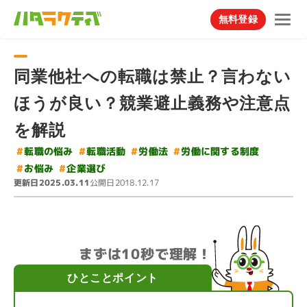
無料登録
同業他社への転職は禁止？言わない
ほうが良い？競業避止義務や注意点
を解説
#
労働に関する制度
#
#
転職の悩み
#
転職活動
労働法
#
#
企業選び
お悩み
更新日
公開日
2025.03.11
2018.12.17
まずは10秒で理解！
ひとことポイント