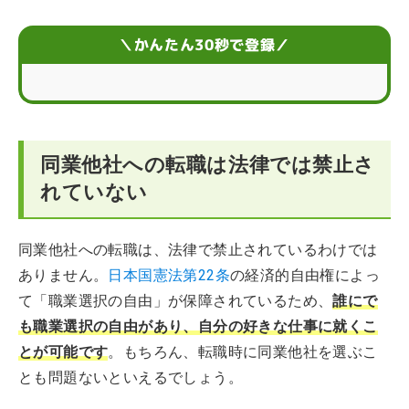
同業他社に転職するメリット
＼かんたん30秒で登録／
同業他社に転職するデメリット
同業他社への転職を成功させる3つのポイント
同業他社への転職は法律では禁止さ
同業他社へ転職するときの4つの注意点
れていない
同業他社への転職に関するFAQ
同業他社への転職は、法律で禁止されているわけでは
ありません。
日本国憲法第22条
の経済的自由権によっ
て「職業選択の自由」が保障されているため、
誰にで
も職業選択の自由があり、自分の好きな仕事に就くこ
とが可能です
。もちろん、転職時に同業他社を選ぶこ
とも問題ないといえるでしょう。