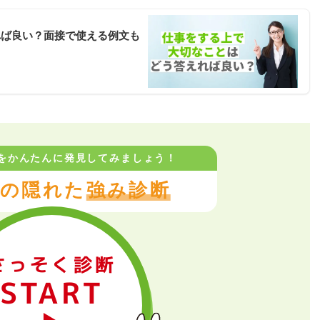
れば良い？面接で使える例文も
をかんたんに
発見してみましょう！
の隠れた
強み診断
さっそく診断
START