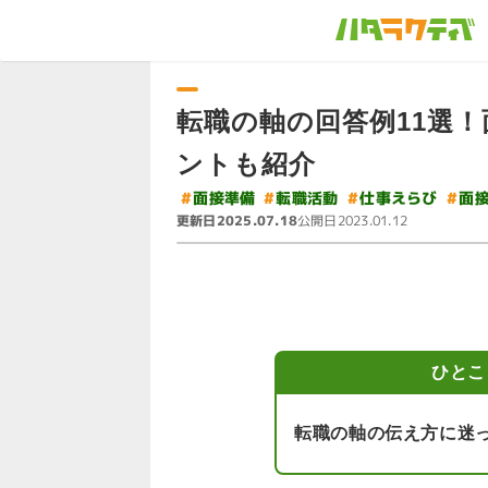
転職の軸の回答例11選
ントも紹介
#
#
#
#
仕事えらび
面接準備
転職活動
面
更新日
公開日
2025.07.18
2023.01.12
ひとこ
転職の軸の伝え方に迷