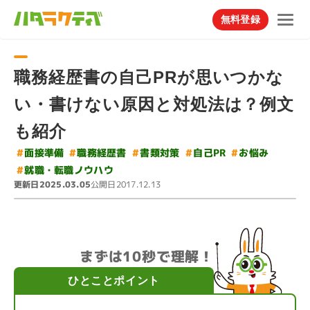
無料登録
職務経歴書の自己PRが思いつかな
い・書けない原因と対処法は？例文
も紹介
#
#
#
職務経歴書
#
#
面接準備
書類対策
自己PR
お悩み
#
就職・転職ノウハウ
更新日
公開日
2025.03.05
2017.12.13
まずは10秒で理解！
ひとことポイント