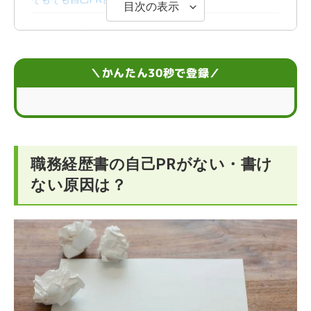
目次の表示
企業側が自己PRで見ているポイント
自己PRが思いつかないときに試せる6つの対処法
＼かんたん30秒で登録／
職務経歴書の自己PRが書けないときの5つの手順
職務経歴書の自己PRで評価される5つのコツ
職務経歴書の自己PRがない・書け
【状況別】自己PRが書けないときの対策
ない原因は？
社会人経験が少なくて自己PRが書けない場合の対策
【アピールするポイント別】自己PRの例文
【志望職種別】自己PRの例文
職務経歴書の自己PRにおける失敗例文と修正点