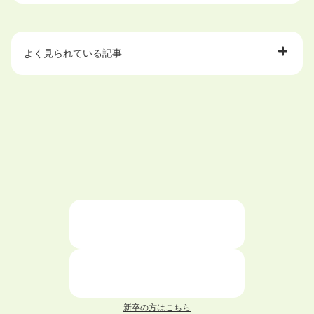
よく見られている記事
大学中退で目指せる就職先
ハローワークを初めて利用するときの流れは？
大学中退者向けの就職支援サービス
ニートが就職しやすい仕事6選！
仕事が続かない人の特徴と対処法を解説！
面接 記事一覧
新卒の方はこちら