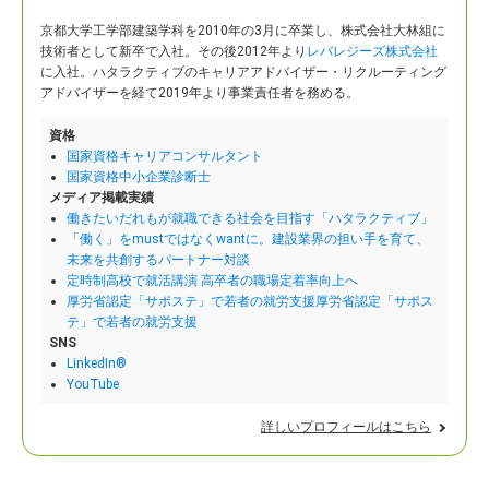
京都大学工学部建築学科を2010年の3月に卒業し、株式会社大林組に
技術者として新卒で入社。
その後2012年より
レバレジーズ株式会社
に入社。ハタラクティブのキャリアアドバイザー・リクルーティング
アドバイザーを経て2019年より事業責任者を務める。
資格
国家資格キャリアコンサルタント
国家資格中小企業診断士
メディア掲載実績
働きたいだれもが就職できる社会を目指す「ハタラクティブ」
「働く」をmustではなくwantに。建設業界の担い手を育て、
未来を共創するパートナー対談
定時制高校で就活講演 高卒者の職場定着率向上へ
厚労省認定「サポステ」で若者の就労支援厚労省認定「サポス
テ」で若者の就労支援
SNS
LinkedIn®
YouTube
詳しいプロフィールはこちら