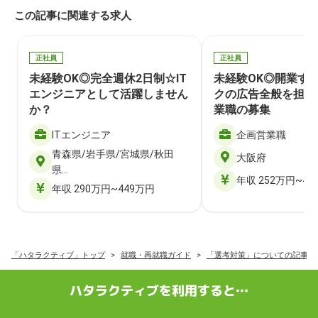
この記事に関連する求人
正社員
正社員
未経験OK◎完全週休2日制☆IT
未経験OK◎開業す
エンジニアとして活躍しません
クの広告全般を担当
か？
業職の募集
ITエンジニア
企画営業職
青森県/岩手県/宮城県/秋田
大阪府
県…
年収 252万円~40
年収 290万円~449万円
「ハタラクティブ」トップ
就職・再就職ガイド
「選考対策」についての記事一
ハタラクティブを利用すると…