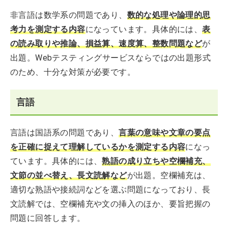
非言語は数学系の問題であり、
数的な処理や論理的思
考力を測定する内容
になっています。具体的には、
表
の読み取りや推論、損益算、速度算、整数問題など
が
出題。Webテスティングサービスならではの出題形式
のため、十分な対策が必要です。
言語
言語は国語系の問題であり、
言葉の意味や文章の要点
を正確に捉えて理解しているかを測定する内容
になっ
ています。具体的には、
熟語の成り立ちや空欄補充、
文節の並べ替え、長文読解
など
が出題。空欄補充は、
適切な熟語や接続詞などを選ぶ問題になっており、長
文読解では、空欄補充や文の挿入のほか、要旨把握の
問題に回答します。