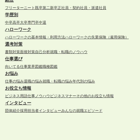
経歴
フリーター
ニート
既卒
第二新卒
正社員・契約社員・派遣社員
学歴別
中卒
高卒
大卒
専門卒
中退
ハローワーク
ハローワークの基本情報・利用方法
ハローワークの失業保険（雇用保険）
選考対策
書類対策
面接対策
自己分析
就職・転職のノウハウ
仕事選び
向いてる仕事
業界図鑑
職種図鑑
お悩み
仕事の悩み
退職の悩み
就職・転職の悩み
年代別の悩み
お役立ち情報
ビジネス用語
仕事ノウハウ
ビジネスマナー
その他のお役立ち情報
インタビュー
団体紹介
採用担当者インタビュー
みんなの就職エピソード