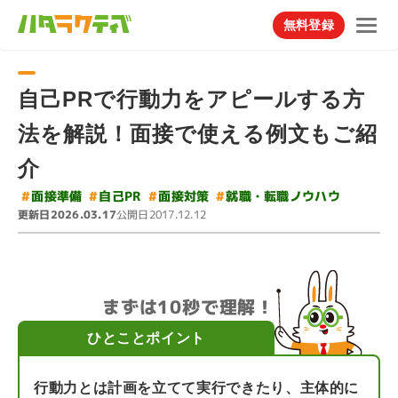
無料登録
自己PRで行動力をアピールする方
法を解説！面接で使える例文もご紹
介
#
就職・転職ノウハウ
#
#
#
面接準備
面接対策
自己PR
更新日
公開日
2026.03.17
2017.12.12
まずは10秒で理解！
ひとことポイント
行動力とは計画を立てて実行できたり、主体的に