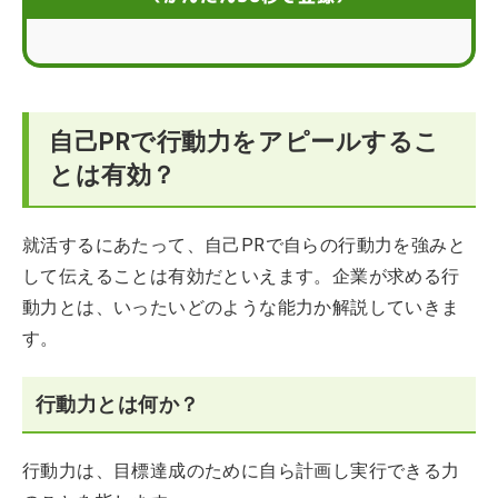
履歴書もOK！行動力を強調した自己PRの書き方例文
自己PRで行動力をアピールする際の注意点
自己PRで行動力をアピールするこ
自己PRで行動力をアピールし転職を成功に導こう！
とは有効？
自己PRの作成や伝え方などに関するQ&A
就活するにあたって、自己PRで自らの行動力を強みと
して伝えることは有効だといえます。企業が求める行
動力とは、いったいどのような能力か解説していきま
す。
行動力とは何か？
行動力は、目標達成のために自ら計画し実行できる力