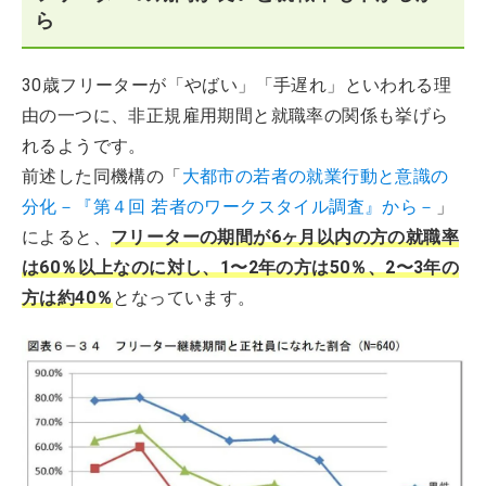
ら
30歳フリーターが「やばい」「手遅れ」といわれる理
由の一つに、非正規雇用期間と就職率の関係も挙げら
れるようです。
前述した同機構の「
大都市の若者の就業行動と意識の
分化－『第４回 若者のワークスタイル調査』から－
」
によると、
フリーターの期間が6ヶ月以内の方の就職率
は60％以上なのに対し、1〜2年の方は50％、2〜3年の
方は約40％
となっています。