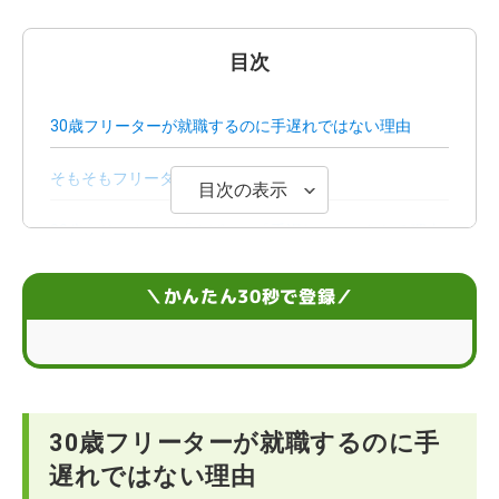
目次
30歳フリーターが就職するのに手遅れではない理由
そもそもフリーターとは？
目次の表示
30歳フリーターが「やばい」「手遅れ」といわれる理由
30歳のフリーターから正社員就職を目指せる仕事
＼かんたん30秒で登録／
30歳のフリーターが就職するためのコツ
30歳フリーターにおすすめの就職支援サービス
30歳フリーターが就職するのに手
「30歳」「フリーター」に関するよくある質問
遅れではない理由