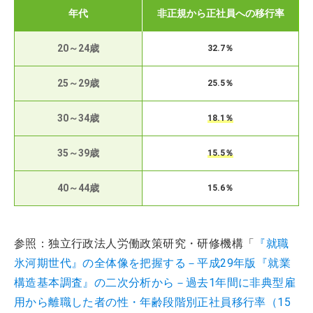
年代
非正規から正社員への移行率
20～24歳
32.7％
25～29歳
25.5％
30～34歳
18.1％
35～39歳
15.5％
40～44歳
15.6％
参照：独立行政法人労働政策研究・研修機構「
『就職
氷河期世代』の全体像を把握する－平成29年版『就業
構造基本調査』の二次分析から－過去1年間に非典型雇
用から離職した者の性・年齢段階別正社員移行率（15