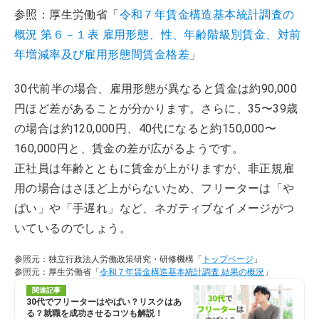
参照：厚生労働省「
令和７年賃金構造基本統計調査の
概況 第６－１表 雇用形態、性、年齢階級別賃金、対前
年増減率及び雇用形態間賃金格差
」
30代前半の場合、雇用形態が異なると賃金は約90,000
円ほど差があることが分かります。さらに、35〜39歳
の場合は約120,000円、40代になると約150,000〜
160,000円と、賃金の差が広がるようです。
正社員は年齢とともに賃金が上がりますが、非正規雇
用の場合はさほど上がらないため、フリーターは「や
ばい」や「手遅れ」など、ネガティブなイメージがつ
いているのでしょう。
参照元：独立行政法人労働政策研究・研修機構「
トップページ
」
参照元：厚生労働省「
令和７年賃金構造基本統計調査 結果の概況
」
関連記事
30代でフリーターはやばい？リスクはあ
る？就職を成功させるコツも解説！