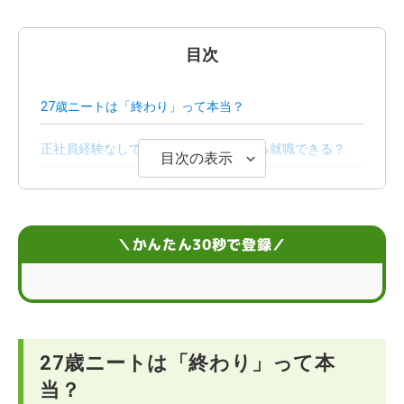
目次
27歳ニートは「終わり」って本当？
正社員経験なしで27歳ニートの状態から就職できる？
目次の表示
27歳ニートから正社員就職するメリット
27歳ニートからの就職を成功させるためのコツ
＼かんたん30秒で登録／
27歳ニートから就職を目指す際の注意点
27歳ニートからの仕事探しの方法
27歳ニートは「終わり」って本
27歳ニートに関するよくある質問
当？