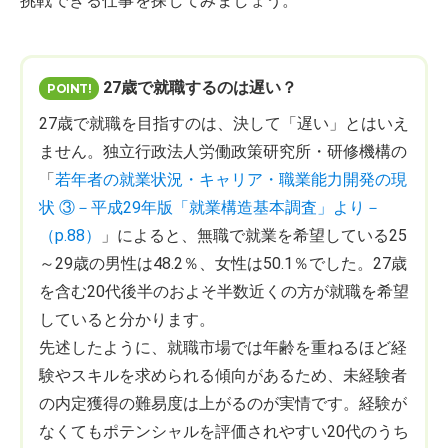
挑戦できる仕事を探してみましょう。
27歳で就職するのは遅い？
27歳で就職を目指すのは、決して「遅い」とはいえ
ません。独立行政法人労働政策研究所・研修機構の
「
若年者の就業状況・キャリア・職業能力開発の現
状 ③－平成29年版「就業構造基本調査」より－
（p.88）
」によると、無職で就業を希望している25
～29歳の男性は48.2％、女性は50.1％でした。27歳
を含む20代後半のおよそ半数近くの方が就職を希望
していると分かります。
先述したように、就職市場では年齢を重ねるほど経
験やスキルを求められる傾向があるため、未経験者
の内定獲得の難易度は上がるのが実情です。経験が
なくてもポテンシャルを評価されやすい20代のうち