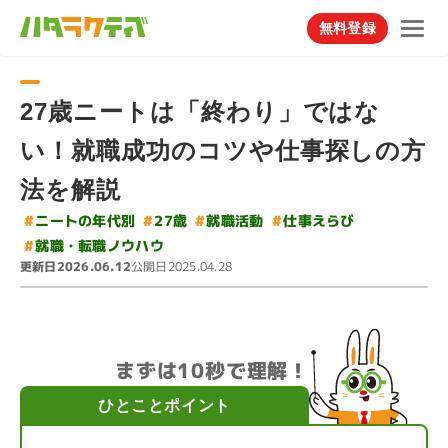
無料登録
27歳ニートは「終わり」ではな
い！就職成功のコツや仕事探しの方
法を解説
#
ニートの年代別
#
#
仕事えらび
就職活動
#
27歳
#
就職・転職ノウハウ
更新日
公開日
2026.06.12
2025.04.28
まずは10秒で理解！
ひとことポイント