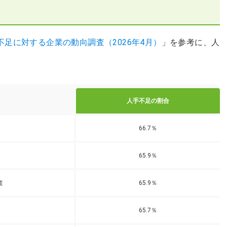
う
不足に対する企業の動向調査（2026年4月）
」を参考に、人
。
人手不足の割合
66.7％
65.9％
査
65.9％
65.7％