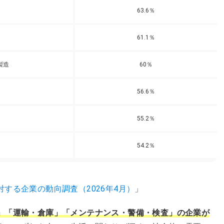
63.6％
61.1％
製造
60％
56.6％
55.2％
54.2％
対する企業の動向調査（2026年4月）
」
」「運輸・倉庫」「メンテナンス・警備・検査
」の企業が