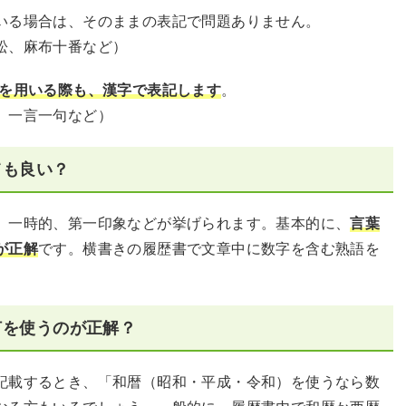
いる場合は、そのままの表記で問題ありません。
松、麻布十番など）
を用いる際も、漢字で表記します
。
、一言一句など）
ても良い？
、一時的、第一印象などが挙げられます。基本的に、
言葉
が正解
です。横書きの履歴書で文章中に数字を含む熟語を
。
何を使うのが正解？
記載するとき、「和暦（昭和・平成・令和）を使うなら数