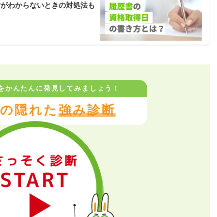
付がわからないときの対処法も
をかんたんに
発見してみましょう！
の隠れた
強み診断
さっそく診断
START