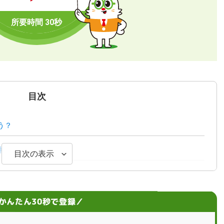
目次
う？
半角？全角？
目次の表示
もう！
かんたん30秒で登録／