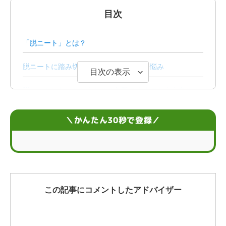
目次
「脱ニート」とは？
脱ニートに踏み切れない理由やよくある悩み
目次の表示
脱ニートしないとどうなる？無職のままでも大丈夫？
脱ニートして正社員就職するための8つの方法
＼かんたん30秒で登録／
脱ニートして就職する3つのメリット
脱ニートを目指す際に未経験から挑戦しやすい仕事
【状況別】脱ニートを目指して就職活動する際の注意点
この記事にコメントしたアドバイザー
脱ニートに関するお悩みQ＆A