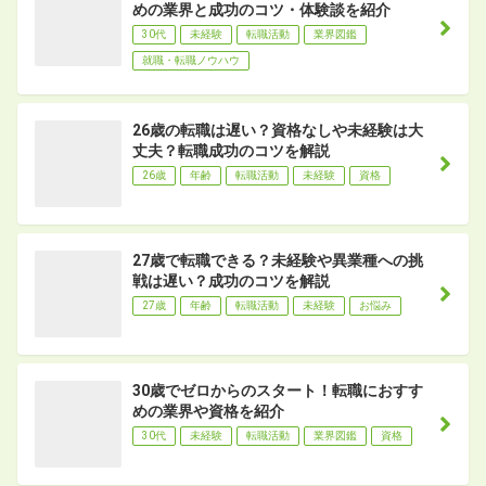
めの業界と成功のコツ・体験談を紹介
30代
未経験
転職活動
業界図鑑
就職・転職ノウハウ
26歳の転職は遅い？資格なしや未経験は大
丈夫？転職成功のコツを解説
26歳
年齢
転職活動
未経験
資格
27歳で転職できる？未経験や異業種への挑
戦は遅い？成功のコツを解説
27歳
年齢
転職活動
未経験
お悩み
30歳でゼロからのスタート！転職におすす
めの業界や資格を紹介
30代
未経験
転職活動
業界図鑑
資格