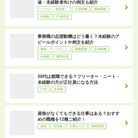
途・未経験者向けの例文も紹介
メーカー（製造業）
志望動機
職種図鑑
未経験
中途採用
事務職の志望動機はどう書く？未経験のア
ピールポイントや例文を紹介
事務・アシスタント
職種図鑑
志望動機
未経験
書類対策
30代は就職できる？フリーター・ニート・
未経験の方が正社員になる方法
30代
未経験
資格がなくてもできる仕事はある？おすす
めの職種を12種ご紹介！
資格
未経験
仕事えらび
職種図鑑