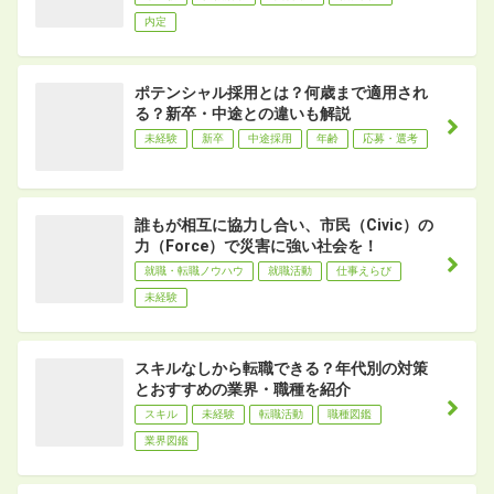
内定
ポテンシャル採用とは？何歳まで適用され
る？新卒・中途との違いも解説
未経験
新卒
中途採用
年齢
応募・選考
誰もが相互に協力し合い、市民（Civic）の
力（Force）で災害に強い社会を！
就職・転職ノウハウ
就職活動
仕事えらび
未経験
スキルなしから転職できる？年代別の対策
とおすすめの業界・職種を紹介
スキル
未経験
転職活動
職種図鑑
業界図鑑