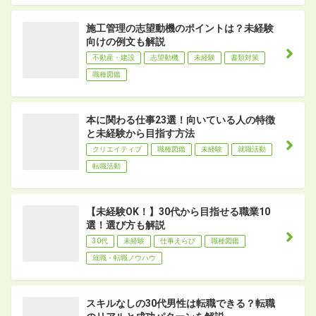
施工管理の志望動機のポイントは？未経験
向けの例文も解説
不動産・建設
志望動機
未経験
書類対策
職種図鑑
本に関わる仕事23選！向いている人の特徴
と未経験から目指す方法
クリエイティブ
職種図鑑
未経験
就職活動
転職活動
【未経験OK！】30代から目指せる職業10
選！選び方も解説
30代
未経験
仕事えらび
職種図鑑
就職・転職ノウハウ
スキルなしの30代男性は転職できる？転職