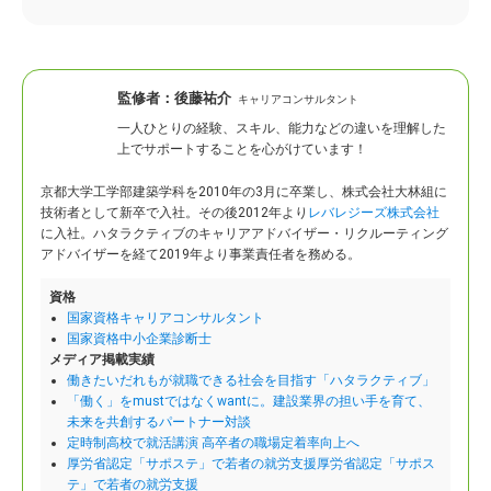
監修者：
後藤祐介
キャリアコンサルタント
一人ひとりの経験、スキル、能力などの違いを理解した
上でサポートすることを心がけています！
京都大学工学部建築学科を2010年の3月に卒業し、株式会社大林組に
技術者として新卒で入社。
その後2012年より
レバレジーズ株式会社
に入社。ハタラクティブのキャリアアドバイザー・リクルーティング
アドバイザーを経て2019年より事業責任者を務める。
資格
国家資格キャリアコンサルタント
国家資格中小企業診断士
メディア掲載実績
働きたいだれもが就職できる社会を目指す「ハタラクティブ」
「働く」をmustではなくwantに。建設業界の担い手を育て、
未来を共創するパートナー対談
定時制高校で就活講演 高卒者の職場定着率向上へ
厚労省認定「サポステ」で若者の就労支援厚労省認定「サポス
テ」で若者の就労支援