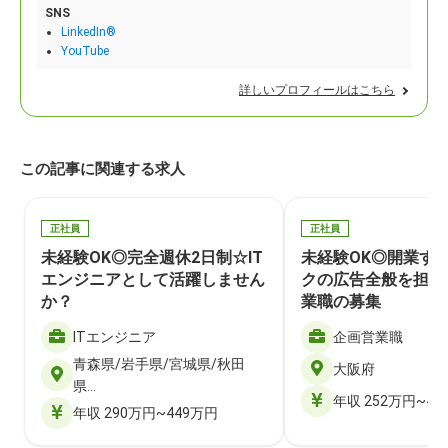
SNS
LinkedIn®
YouTube
詳しいプロフィールはこちら
この記事に関連する求人
正社員
正社員
未経験OK◎完全週休2日制☆IT
未経験OK◎開業す
エンジニアとして活躍しません
クの広告全般を担当
か？
業職の募集
ITエンジニア
企画営業職
青森県/岩手県/宮城県/秋田
大阪府
県…
年収 252万円~40
年収 290万円~449万円