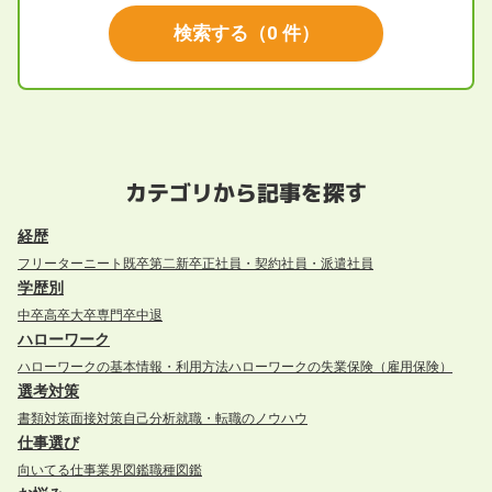
検索する
（
0
件）
カテゴリから記事を探す
経歴
フリーター
ニート
既卒
第二新卒
正社員・契約社員・派遣社員
学歴別
中卒
高卒
大卒
専門卒
中退
ハローワーク
ハローワークの基本情報・利用方法
ハローワークの失業保険（雇用保険）
選考対策
書類対策
面接対策
自己分析
就職・転職のノウハウ
仕事選び
向いてる仕事
業界図鑑
職種図鑑