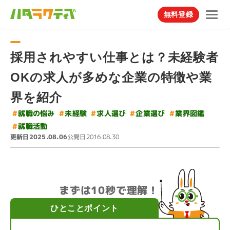
無料登録
採用されやすい仕事とは？未経験者
OKの求人が多めな企業の特徴や業
界を紹介
#
#
#
#
就職の悩み
#
求人選び
企業選び
業界図鑑
未経験
#
就職活動
更新日
公開日
2025.08.06
2016.08.30
まずは10秒で理解！
ひとことポイント