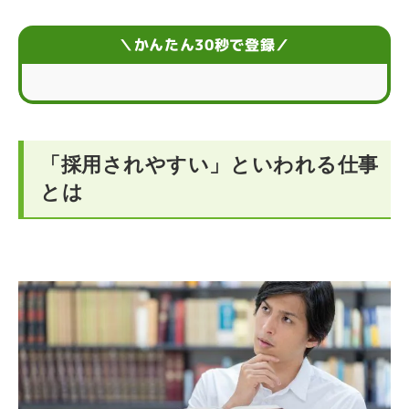
未経験から採用されやすい傾向にある職種
＼かんたん30秒で登録／
「採用されやすい仕事」を選んで就活を成功させるコツ
自分にとって採用されやすい仕事を探す方法
「採用されやすい」といわれる仕事
「受かりやすい仕事」はある？仕事探しに関するQ＆A
とは