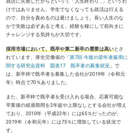
就活に失敗したからといって「人生終わり…」というわ
けではありません。学生でなくなっても就活は行える
ので、自分を責めるのは避けましょう。長い人生のな
かで失敗は必ずあると考え、経験を糧にして前向きに
チャレンジする気持ちが大切です。
採用市場において、既卒や第二新卒の需要は高い
とさ
れています。厚生労働省の「
第7回 今後の若年者雇用に
関する研究会資料 図表17 既卒者の募集状況
」で
は、新卒枠で既卒者を募集した会社が2019年（令和元
年）時点で70％ありました。
また、新卒枠で既卒者を受け入れる場合、応募可能な
卒業後の経過期間を2年超や上限なしとする会社が増え
ており、2010年（平成22年）には65％だったのが、
2019年（令和元年）には75％に増加している状況で
す。