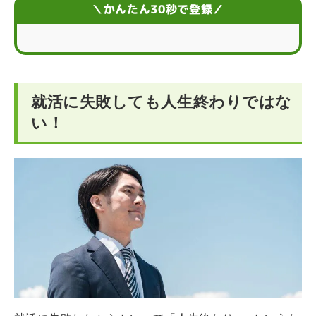
就活失敗につながりやすい11のパターン
＼かんたん30秒で登録／
就活に失敗したときに避けたほうが良い5つの行動
就活に失敗したその後に行いたいこと
就活に失敗しても人生終わりではな
就活失敗後の就職を成功へ導く10の方法
い！
【まとめ】就活に失敗してもその後の行動で挽回できる
就活失敗のその後に関するQ＆A