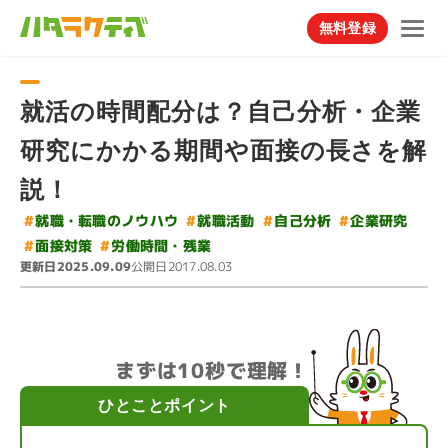
無料登録
就活の時間配分は？自己分析・企業
研究にかかる期間や面接の長さを解
説！
#
就職・転職のノウハウ
#
#
#
就職活動
自己分析
企業研究
#
労働時間・残業
#
面接対策
更新日
公開日
2025.09.09
2017.08.03
まずは10秒で理解！
ひとことポイント