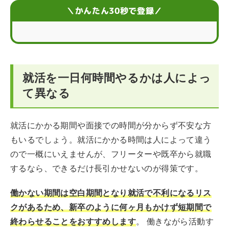
就活で注意したい「時間」のマナー
＼かんたん30秒で登録／
就活の面接にかかる時間が短いのは落ちるサイン？
時間だけでなく就活にかかる費用もチェックする
就活を一日何時間やるかは人によっ
効率的に就活に時間を充てるコツ
て異なる
就活の時間配分が心配なら就職支援サービスの利用がお
すすめ
就活にかかる期間や面接での時間が分からず不安な方
就活の時間に関するFAQ
もいるでしょう。就活にかかる時間は人によって違う
ので一概にいえませんが、フリーターや既卒から就職
するなら、できるだけ長引かせないのが得策です。
働かない期間は空白期間となり就活で不利になるリス
クがあるため、新卒のように何ヶ月もかけず短期間で
終わらせることをおすすめします
。 働きながら活動す