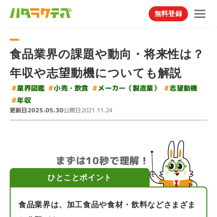
無料登録
食品業界の課題や動向・将来性は？
年収や志望動機についても解説
#
メーカー（製造業）
#
#
#
小売・飲食
業界図鑑
志望動機
#
年収
更新日
公開日
2025.05.30
2021.11.24
まずは10秒で理解！
ひとことポイント
食品業界は、加工食品や食材・飲料などさまざま