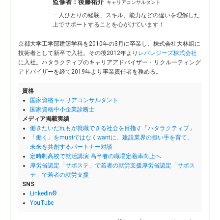
監修者：
後藤祐介
キャリアコンサルタント
一人ひとりの経験、スキル、能力などの違いを理解した
上でサポートすることを心がけています！
京都大学工学部建築学科を2010年の3月に卒業し、株式会社大林組に
技術者として新卒で入社。
その後2012年より
レバレジーズ株式会社
に入社。ハタラクティブのキャリアアドバイザー・リクルーティング
アドバイザーを経て2019年より事業責任者を務める。
資格
国家資格キャリアコンサルタント
国家資格中小企業診断士
メディア掲載実績
働きたいだれもが就職できる社会を目指す「ハタラクティブ」
「働く」をmustではなくwantに。建設業界の担い手を育て、
未来を共創するパートナー対談
定時制高校で就活講演 高卒者の職場定着率向上へ
厚労省認定「サポステ」で若者の就労支援厚労省認定「サポス
テ」で若者の就労支援
SNS
LinkedIn®
YouTube