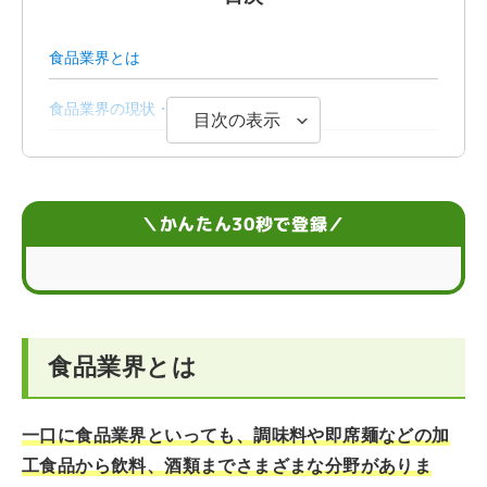
食品業界とは
食品業界の現状・課題
目次の表示
食品業界の今後の動向や将来性
食品業界の仕事内容
＼かんたん30秒で登録／
食品業界の年収
食品業界への就活で求められやすい人物像
食品業界とは
食品業界の志望動機例文
一口に食品業界といっても、調味料や即席麺などの加
工食品から飲料、酒類までさまざまな分野がありま