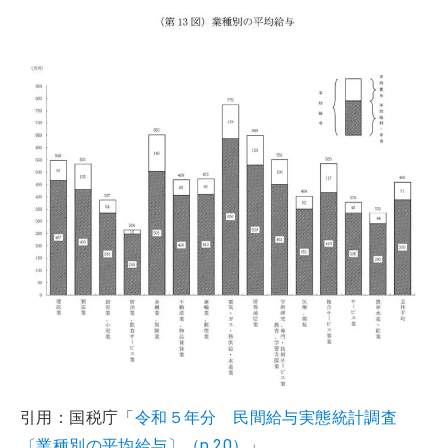
引用：国税庁「
令和５年分 民間給与実態統計調査
〔業種別の平均給与〕（p.20）
」