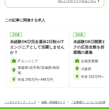
詳しいプロフィールはこちら
この記事に関連する求人
正社員
正社員
未経験OK◎完全週休2日制☆IT
未経験OK◎開業す
エンジニアとして活躍しません
クの広告全般を担当
か？
業職の募集
ITエンジニア
企画営業職
青森県/岩手県/宮城県/秋田
大阪府
県…
年収 252万円~40
年収 290万円~449万円
「ハタラクティブ」トップ
就職・再就職ガイド
「仕事選び」についての記事一