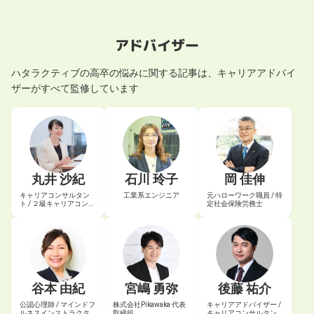
アドバイザー
ハタラクティブの
高卒の悩み
に関する記事は、キャリアアドバイ
ザーがすべて監修しています
丸井 沙紀
石川 玲子
岡 佳伸
キャリアコンサルタン
工業系エンジニア
元ハローワーク職員 / 特
ト / ２級キャリアコンサ
定社会保険労務士
ルティング技能士
谷本 由紀
宮嶋 勇弥
後藤 祐介
公認心理師 / マインドフ
株式会社Pikawaka 代表
キャリアアドバイザー /
ルネスインストラクタ
取締役
キャリアコンサルタン