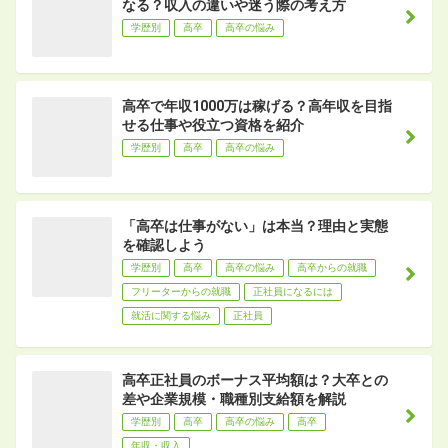
なる？収入の違いや迷う際の考え方
学歴別
高卒
高卒の悩み
高卒で年収1000万は稼げる？高年収を目指
せる仕事や役立つ資格を紹介
学歴別
高卒
高卒の悩み
「高卒は仕事がない」は本当？理由と実態
を確認しよう
学歴別
高卒
高卒の悩み
高卒からの就職
フリーターからの就職
正社員になるには
就活に関する悩み
正社員
高卒正社員のボーナス平均額は？大卒との
差や企業規模・職種別支給額を解説
学歴別
高卒
高卒の悩み
高卒
年収・収入