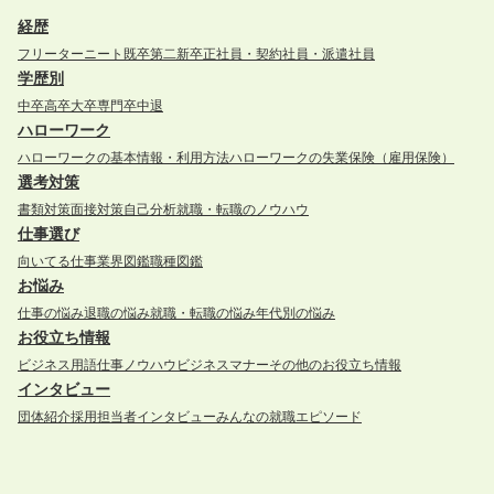
経歴
フリーター
ニート
既卒
第二新卒
正社員・契約社員・派遣社員
学歴別
中卒
高卒
大卒
専門卒
中退
ハローワーク
ハローワークの基本情報・利用方法
ハローワークの失業保険（雇用保険）
選考対策
書類対策
面接対策
自己分析
就職・転職のノウハウ
仕事選び
向いてる仕事
業界図鑑
職種図鑑
お悩み
仕事の悩み
退職の悩み
就職・転職の悩み
年代別の悩み
お役立ち情報
ビジネス用語
仕事ノウハウ
ビジネスマナー
その他のお役立ち情報
インタビュー
団体紹介
採用担当者インタビュー
みんなの就職エピソード