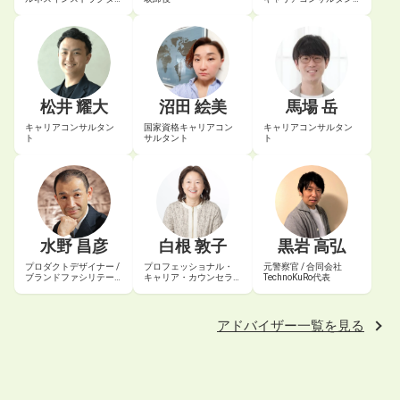
ー
ト
松井 耀大
沼田 絵美
馬場 岳
キャリアコンサルタン
国家資格キャリアコン
キャリアコンサルタン
ト
サルタント
ト
水野 昌彦
白根 敦子
黒岩 高弘
プロダクトデザイナー /
プロフェッショナル・
元警察官 / 合同会社
ブランドファシリテー
キャリア・カウンセラ
TechnoKuRo代表
ター
ー® / 認定エグゼクティ
ブ・コーチ
アドバイザー一覧を見る