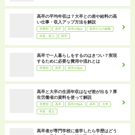
高卒の平均年収は？大卒との差や給料の高
い仕事・収入アップ方法を解説
学歴別
高卒
高卒の悩み
高卒からの就職
年収・収入
高卒
高卒で一人暮らしをするのはきつい？実現
するために必要な費用や流れとは
学歴別
高卒
高卒の悩み
高卒と大卒の生涯年収はなぜ差が出る？厚
生労働省の資料を使って解説
学歴別
高卒
高卒の悩み
高卒
大卒
年収・収入
高卒者が専門学校に進学したら学歴はどう