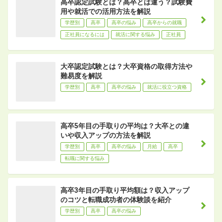
高卒認定試験とは？高卒とは違う？試験費
用や就活での活用方法を解説
学歴別
高卒
高卒の悩み
高卒からの就職
正社員になるには
就活に関する悩み
正社員
大卒認定試験とは？大卒資格の取得方法や
難易度を解説
学歴別
高卒
高卒の悩み
就活に役立つ資格
高卒5年目の手取りの平均は？大卒との違
いや収入アップの方法を解説
学歴別
高卒
高卒の悩み
月給
高卒
転職に関する悩み
高卒3年目の手取り平均額は？収入アップ
のコツと転職成功者の体験談を紹介
学歴別
高卒
高卒の悩み