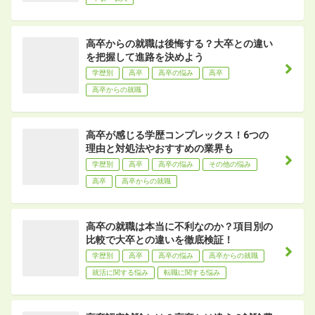
高卒からの就職は後悔する？大卒との違い
を把握して進路を決めよう
学歴別
高卒
高卒の悩み
高卒
高卒からの就職
高卒が感じる学歴コンプレックス！6つの
理由と対処法やおすすめの業界も
学歴別
高卒
高卒の悩み
その他の悩み
高卒
高卒からの就職
高卒の就職は本当に不利なのか？項目別の
比較で大卒との違いを徹底検証！
学歴別
高卒
高卒の悩み
高卒からの就職
就活に関する悩み
転職に関する悩み