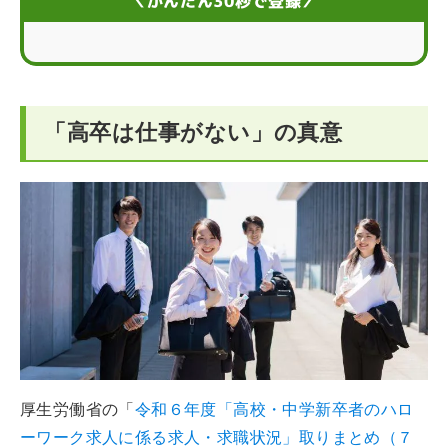
＼かんたん30秒で登録／
仕事がない状態から抜け出す！高卒者が就職を成功させ
るコツ
エージェントを活用する
「高卒は仕事がない」の真意
「高卒は仕事がない」と不安に思う方のQ＆A
厚生労働省の「
令和６年度「高校・中学新卒者のハロ
ーワーク求人に係る求人・求職状況」取りまとめ（７