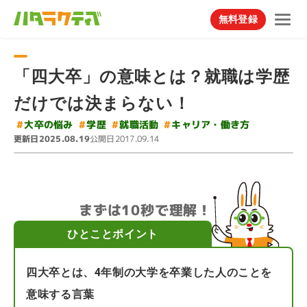
無料登録
「四大卒」の意味とは？就職は学歴
だけでは決まらない！
#
キャリア・働き方
#
#
大卒の悩み
就職活動
#
学歴
更新日
公開日
2025.08.19
2017.09.14
まずは10秒で理解！
ひとことポイント
四大卒とは、4年制の大学を卒業した人のことを
意味する言葉