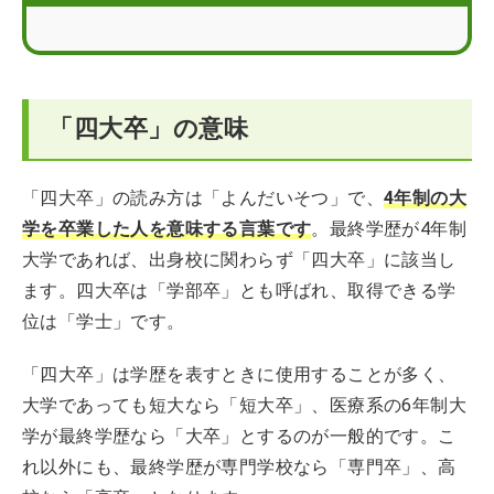
四大卒の平均年収
四大卒が必ずしも就職に有利とは限らない
「四大卒」の意味
四大卒が就活を成功させるポイント
就職は四大卒でないと不利？学歴に関するお悩みQ＆A
「四大卒」の読み方は「よんだいそつ」で、
4年制の大
学を卒業した人を意味する言葉です
。最終学歴が4年制
大学であれば、出身校に関わらず「四大卒」に該当し
ます。四大卒は「学部卒」とも呼ばれ、取得できる学
位は「学士」です。
「四大卒」は学歴を表すときに使用することが多く、
大学であっても短大なら「短大卒」、医療系の6年制大
学が最終学歴なら「大卒」とするのが一般的です。こ
れ以外にも、最終学歴が専門学校なら「専門卒」、高