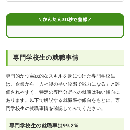
専門学校生が就職活動を成功させるコツ
専門学校に通ってから就職する4つのメリット
＼かんたん30秒で登録／
専門学校に通ってから就職する3つのデメリット
専門学校卒業後に就職できない場合の進路
専門学校生の就職事情
専門学校生が就職活動に不安を感じたときの対処法
専門学校生の就職事情に関するまとめ
専門的かつ実践的なスキルを身につけた専門学校生
は、企業から「入社後の早い段階で戦力になる」と評
専門学校生が就職に感じるお悩みQ＆A
価されやすく、特定の専門分野への就職は強い傾向に
あります。以下で解説する就職率や傾向をもとに、専
門学校生の就職事情を確認してみてください。
専門学校生の就職率は99.2％