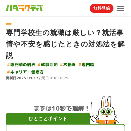
無料登録
専門学校生の就職は厳しい？就活事
情や不安を感じたときの対処法を解
説
#
専門卒の悩み
#
#
#
就職活動
お悩み
専門職
#
キャリア・働き方
更新日
公開日
2025.09.17
2018.01.26
まずは10秒で理解！
ひとことポイント