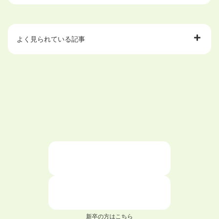
よく見られている記事
大学中退で目指せる就職先
ハローワークを初めて利用するときの流れは？
大学中退者向けの就職支援サービス
ニートが就職しやすい仕事6選！
仕事が続かない人の特徴と対処法を解説！
面接 記事一覧
新卒の方はこちら