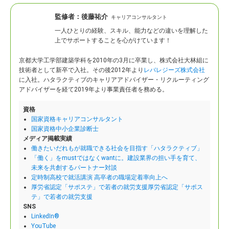
監修者：
後藤祐介
キャリアコンサルタント
一人ひとりの経験、スキル、能力などの違いを理解した
上でサポートすることを心がけています！
京都大学工学部建築学科を2010年の3月に卒業し、株式会社大林組に
技術者として新卒で入社。
その後2012年より
レバレジーズ株式会社
に入社。ハタラクティブのキャリアアドバイザー・リクルーティング
アドバイザーを経て2019年より事業責任者を務める。
資格
国家資格キャリアコンサルタント
国家資格中小企業診断士
メディア掲載実績
働きたいだれもが就職できる社会を目指す「ハタラクティブ」
「働く」をmustではなくwantに。建設業界の担い手を育て、
未来を共創するパートナー対談
定時制高校で就活講演 高卒者の職場定着率向上へ
厚労省認定「サポステ」で若者の就労支援厚労省認定「サポス
テ」で若者の就労支援
SNS
LinkedIn®
YouTube