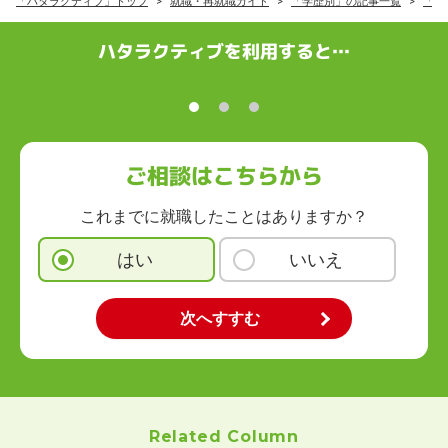
「ハタラクティブ」トップ
就職・再就職ガイド
「学歴別」の記事一覧
「大
ハタラクティブを利用すると…
ご相談はこちらから
これまでに就職したことはありますか？
はい
いいえ
Related Column