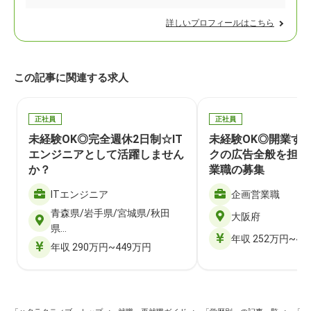
詳しいプロフィールはこちら
この記事に関連する求人
正社員
正社員
未経験OK◎完全週休2日制☆IT
未経験OK◎開業す
エンジニアとして活躍しません
クの広告全般を担当
か？
業職の募集
ITエンジニア
企画営業職
青森県/岩手県/宮城県/秋田
大阪府
県…
年収 252万円~40
年収 290万円~449万円