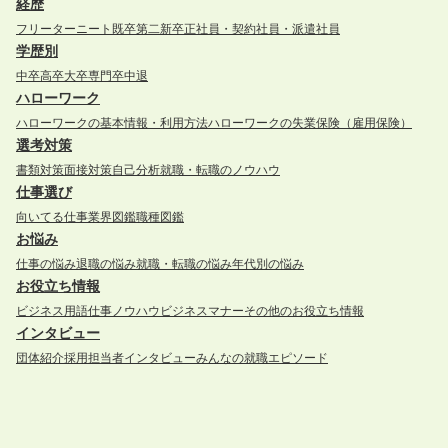
経歴
フリーター
ニート
既卒
第二新卒
正社員・契約社員・派遣社員
学歴別
中卒
高卒
大卒
専門卒
中退
ハローワーク
ハローワークの基本情報・利用方法
ハローワークの失業保険（雇用保険）
選考対策
書類対策
面接対策
自己分析
就職・転職のノウハウ
仕事選び
向いてる仕事
業界図鑑
職種図鑑
お悩み
仕事の悩み
退職の悩み
就職・転職の悩み
年代別の悩み
お役立ち情報
ビジネス用語
仕事ノウハウ
ビジネスマナー
その他のお役立ち情報
インタビュー
団体紹介
採用担当者インタビュー
みんなの就職エピソード