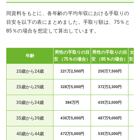
同資料をもとに、各年齢の平均年収における手取りの
目安を以下の表にまとめました。手取り額は、75％と
85％の場合を想定して算出しています。
男性の手取りの目
男性の手取りの目
女性
年齢
安 （75％の場合）
安 （85％の場合）
安 （
20歳から24歳
221万2,500円
250万7,500円
19
25歳から29歳
328万5,000円
372万2,300円
27
30歳から34歳
384万円
435万2,000円
27
35歳から39歳
430万5,000円
487万9,000円
26
40歳から44歳
472万5,000円
535万5,000円
26