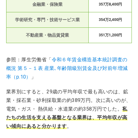
金融業・保険業
357万8,400円
学術研究・専門・技術サービス業
354万2,400円
不動産業・物品賃貸業
351万1,200円
参照：厚生労働省「
令和６年賃金構造基本統計調査の
概況 第５－１表 産業､年齢階級別賃金及び対前年増減
率（p.10）
」
業界別にすると、29歳の平均年収で最も高いのは、鉱
業・採石業・砂利採取業の約389万円。次に高いのが、
電気・ガス・ 熱供給・水道業の約358万円でした。
私
たちの生活を支える基盤となる業界は、平均年収が高
い傾向にあると分かります
。