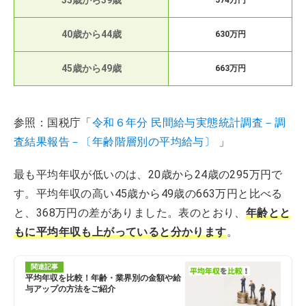
35歳から39歳
574万円
40歳から44歳
630万円
45歳から49歳
663万円
参照：国税庁「
令和６年分 民間給与実態統計調査－調
査結果報告－〔年齢階層別の平均給与〕
」
最も平均年収が低いのは、20歳から24歳の295万円で
す。平均年収の高い45歳から49歳の663万円と比べる
と、368万円の差がありました。表のとおり、
年齢とと
もに平均年収も上がっていると分かります
。
関連記事
平均年収を比較！年齢・業界別の金額や給
与アップの方法をご紹介