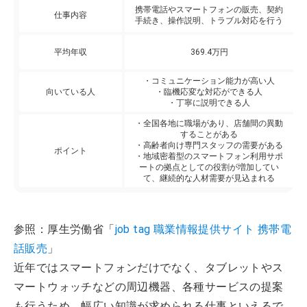
携帯電話やスマートフォンの販売、契約
仕事内容
手続き、操作説明、トラブル対応を行う
平均年収
369.4万円
・コミュニケーション能力が高い人
向いている人
・臨機応変な対応ができる人
・丁寧に説明できる人
・全国各地に職場があり、店舗間の異動
することがある
・高齢者向け専門スタッフの需要がある
ポイント
・地域密着型のスマートフォン利用サポ
ートの拠点としての役割が増加してい
て、継続的な人材需要が見込まれる
参照：厚生労働省「
job tag 職業情報提供サイト 携帯電
話販売
」
近年ではスマートフォンだけでなく、タブレットやス
マートウォッチなどの周辺機器、各種サービスの提案
も行うため、幅広い知識が求められる仕事といえるで