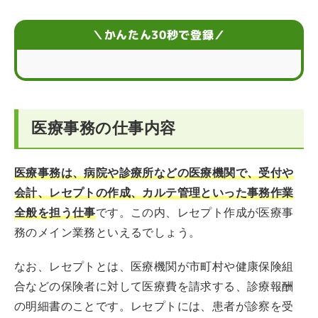
医療事務のスケジュール
＼かんたん30秒で登録／
医療事務に向いている人の特徴
医療事務に活かせる資格
医療事務の仕事内容
医療事務になるには？
医療事務のキャリア形成
医療事務は、病院や診療所などの医療機関で、受付や
会計、レセプトの作成、カルテ管理といった事務作業
まとめ
全般を担う仕事
です。この内、レセプト作成が医療事
務のメイン業務といえるでしょう。
なお、レセプトとは、医療機関が市町村や健康保険組
合などの保険者に対して医療費を請求する、診療報酬
の明細書のことです。レセプトには、患者が診察を受