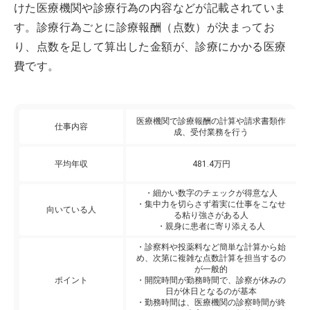
けた医療機関や診療行為の内容などが記載されていま
す。診療行為ごとに診療報酬（点数）が決まってお
り、点数を足して算出した金額が、診療にかかる医療
費です。
医療機関で診療報酬の計算や請求書類作
仕事内容
成、受付業務を行う
平均年収
481.4万円
・細かい数字のチェックが得意な人
・集中力を切らさず着実に仕事をこなせ
向いている人
る粘り強さがある人
・親身に患者に寄り添える人
・診察料や投薬料など簡単な計算から始
め、次第に複雑な点数計算を担当するの
が一般的
ポイント
・開院時間が勤務時間で、診察が休みの
日が休日となるのが基本
・勤務時間は、医療機関の診察時間が終