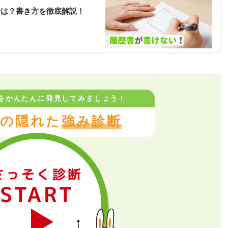
合は？書き方を徹底解説！
をかんたんに
発見してみましょう！
の隠れた
強み診断
さっそく診断
START