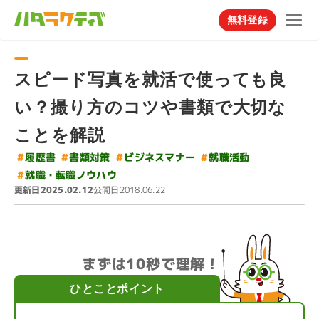
無料登録
スピード写真を就活で使っても良
い？撮り方のコツや書類で大切な
ことを解説
#
ビジネスマナー
#
#
#
書類対策
就職活動
履歴書
#
就職・転職ノウハウ
更新日
公開日
2025.02.12
2018.06.22
まずは10秒で理解！
ひとことポイント