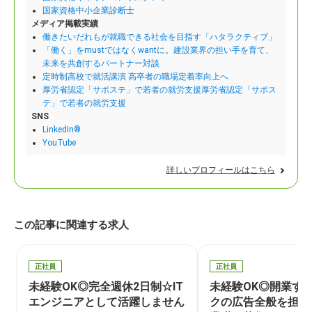
国家資格中小企業診断士
メディア掲載実績
働きたいだれもが就職できる社会を目指す「ハタラクティブ」
「働く」をmustではなくwantに。建設業界の担い手を育て、
未来を共創するパートナー対談
定時制高校で就活講演 高卒者の職場定着率向上へ
厚労省認定「サポステ」で若者の就労支援厚労省認定「サポス
テ」で若者の就労支援
SNS
LinkedIn®
YouTube
詳しいプロフィールはこちら
この記事に関連する求人
正社員
正社員
未経験OK◎完全週休2日制☆IT
未経験OK◎開業す
エンジニアとして活躍しません
クの広告全般を担当