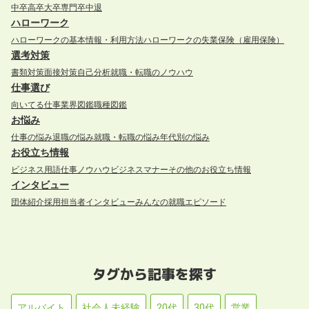
中卒
高卒
大卒
専門卒
中退
ハローワーク
ハローワークの基本情報・利用方法
ハローワークの失業保険（雇用保険）
選考対策
書類対策
面接対策
自己分析
就職・転職のノウハウ
仕事選び
向いてる仕事
業界図鑑
職種図鑑
お悩み
仕事の悩み
退職の悩み
就職・転職の悩み
年代別の悩み
お役立ち情報
ビジネス用語
仕事ノウハウ
ビジネスマナー
その他のお役立ち情報
インタビュー
団体紹介
採用担当者インタビュー
みんなの就職エピソード
タグから記事を探す
アルバイト
社会人未経験
20代
30代
営業