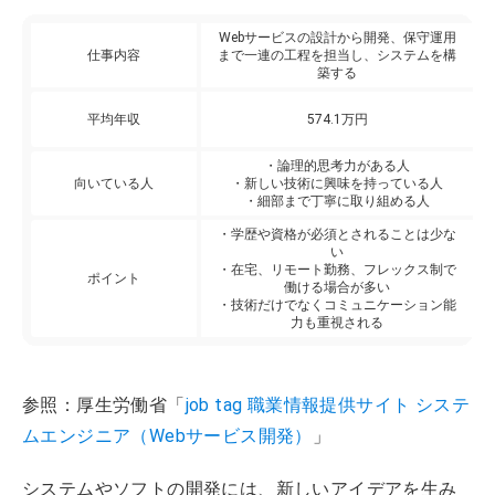
Webサービスの設計から開発、保守運用
仕事内容
まで一連の工程を担当し、システムを構
築する
平均年収
574.1万円
・論理的思考力がある人
向いている人
・新しい技術に興味を持っている人
・細部まで丁寧に取り組める人
・学歴や資格が必須とされることは少な
い
・在宅、リモート勤務、フレックス制で
ポイント
働ける場合が多い
・技術だけでなくコミュニケーション能
力も重視される
参照：厚生労働省「
job tag 職業情報提供サイト システ
ムエンジニア（Webサービス開発）
」
システムやソフトの開発には、新しいアイデアを生み