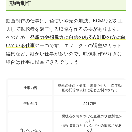
動画制作
動画制作の仕事は、色使いや光の加減、BGMなどを工
夫して視聴者を魅了する映像を作る必要があります。
そのため、
発想力や想像力に自信のあるADHDの方に向
いている仕事
の一つです。エフェクトの調整やカット
編集など、細かい仕事が多いので、映像制作が好きな
場合は仕事に没頭できるでしょう。
動画の企画・撮影・編集を行い、自作動
仕事内容
画の配信や依頼に応じた制作を行う
平均年収
591万円
・視聴者を惹きつける企画力や独創性が
ある人
・情報収集力とトレンドへの敏感さがあ
向いている人
る人