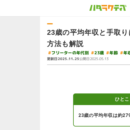
23歳の平均年収と手取
方法も解説
#
フリーターの年代別
#
#
#
23歳
年齢
年
更新日
公開日
2025.11.25
2025.05.13
ひとこ
23歳の平均年収は約27