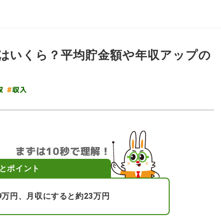
りはいくら？平均貯金額や年収アップの
#
収
収入
まずは10秒で理解！
とポイント
9万円、月収にすると約23万円