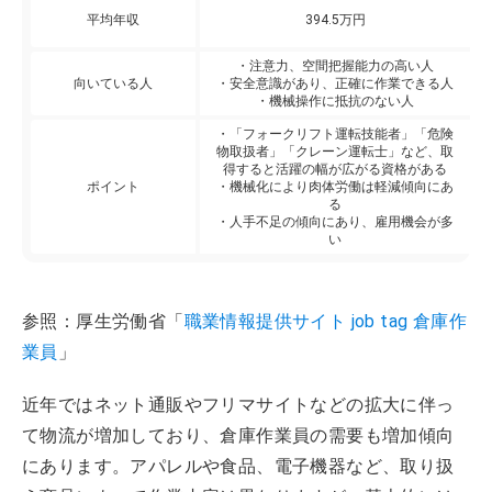
平均年収
394.5万円
・注意力、空間把握能力の高い人
向いている人
・安全意識があり、正確に作業できる人
・機械操作に抵抗のない人
・「フォークリフト運転技能者」「危険
物取扱者」「クレーン運転士」など、取
得すると活躍の幅が広がる資格がある
ポイント
・機械化により肉体労働は軽減傾向にあ
る
・人手不足の傾向にあり、雇用機会が多
い
参照：厚生労働省「
職業情報提供サイト job tag 倉庫作
業員
」
近年ではネット通販やフリマサイトなどの拡大に伴っ
て物流が増加しており、倉庫作業員の需要も増加傾向
にあります。アパレルや食品、電子機器など、取り扱