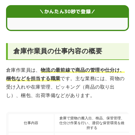
倉庫作業員のスケジュール
＼かんたん30秒で登録／
倉庫作業員に向いている人の特徴
倉庫作業員に活かせる資格
倉庫作業員の仕事内容の概要
就職・転職する前に必要な準備
倉庫作業員のキャリア形成
倉庫作業員は、
物流の最前線で商品の管理や仕分け、
梱包などを担当する職業
です。主な業務には、荷物の
倉庫作業員の仕事内容に関するまとめ
受け入れや在庫管理、ピッキング（商品の取り出
し）、梱包、出荷準備などがあります。
倉庫で貨物の搬入出、検品、保管管理、
仕事内容
仕分け作業を行い、適切な保管環境を維
持する