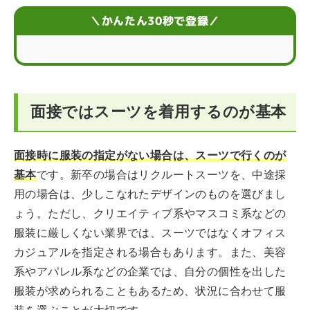
面接で好印象なスーツの選び方
＼かんたん30秒で登録／
面接時のスーツを選ぶときのポイント
面接ではスーツだけでなく印象を決める小物にも注意
面接ではスーツを着用するのが基本
スーツ以外に気をつけるべき面接時の身だしなみやしぐ
さとは
面接時に服装の指定がない場合は、スーツで行くのが
面接時のマナーとは
基本
です。新卒の場合はリクルートスーツを、中途採
用の場合は、少しこなれたデザインのものを選びまし
ょう。ただし、クリエイティブ系やマスコミ系などの
服装に厳しくない業界では、スーツではなくオフィス
カジュアルを指定される場合もあります。また、美容
系やアパレル系などの企業では、自分の個性を出した
服装が求められることもあるため、状況に合わせて服