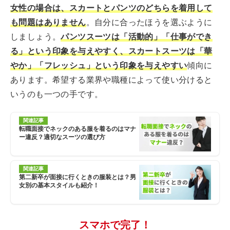
女性の場合は、スカートとパンツのどちらを着用して
も問題はありません
。自分に合ったほうを選ぶように
しましょう。
パンツスーツは「活動的」「仕事ができ
る」という印象を与えやすく、スカートスーツは「華
やか」「フレッシュ」という印象を与えやすい
傾向に
あります。希望する業界や職種によって使い分けると
いうのも一つの手です。
関連記事
転職面接でネックのある服を着るのはマナ
ー違反？適切なスーツの選び方
関連記事
第二新卒が面接に行くときの服装とは？男
女別の基本スタイルも紹介！
スマホで完了！