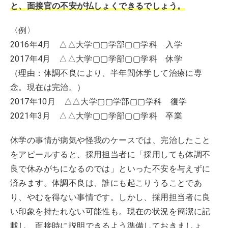
と、面接官の不安が払しょくできるでしょう。
〈例〉
2016年4月 △△大学▢▢学部▢▢学科 入学
2017年4月 △△大学▢▢学部▢▢学科 休学
（理由：体調不良により、半年間休学して治療に専
念。現在は完治。）
2017年10月 △△大学▢▢学部▢▢学科 復学
2021年3月 △△大学▢▢学部▢▢学科 卒業
休学の事情が病気や怪我のケースでは、完治したこと
をアピールすると、採用担当者に「採用しても体調不
良で休みがちになるのでは」といった不安を与えずに
済みます。体調不良は、誰にも起こりうることであ
り、やむを得ない事情です。しかし、採用担当者に良
い印象を持たれない可能性も。現在の状況を簡潔に記
載し、面接時に説明できるよう準備しておきましょ