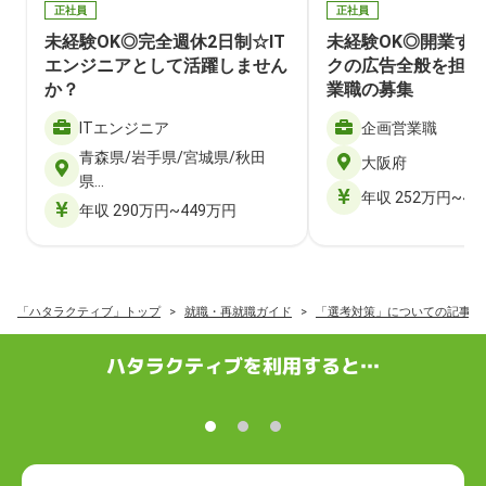
正社員
正社員
未経験OK◎完全週休2日制☆IT
未経験OK◎開業す
エンジニアとして活躍しません
クの広告全般を担当
か？
業職の募集
ITエンジニア
企画営業職
青森県/岩手県/宮城県/秋田
大阪府
県…
年収 252万円~40
年収 290万円~449万円
「ハタラクティブ」トップ
就職・再就職ガイド
「選考対策」についての記事一
ハタラクティブを利用すると…