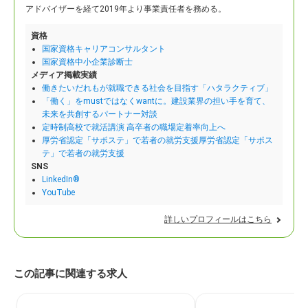
アドバイザーを経て2019年より事業責任者を務める。
資格
国家資格キャリアコンサルタント
国家資格中小企業診断士
メディア掲載実績
働きたいだれもが就職できる社会を目指す「ハタラクティブ」
「働く」をmustではなくwantに。建設業界の担い手を育て、
未来を共創するパートナー対談
定時制高校で就活講演 高卒者の職場定着率向上へ
厚労省認定「サポステ」で若者の就労支援厚労省認定「サポス
テ」で若者の就労支援
SNS
LinkedIn®
YouTube
詳しいプロフィールはこちら
この記事に関連する求人