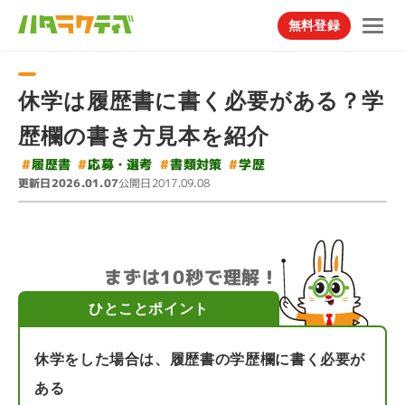
無料登録
休学は履歴書に書く必要がある？学
歴欄の書き方見本を紹介
#
#
応募・選考
#
書類対策
#
履歴書
学歴
更新日
公開日
2026.01.07
2017.09.08
まずは10秒で理解！
ひとことポイント
休学をした場合は、履歴書の学歴欄に書く必要が
ある