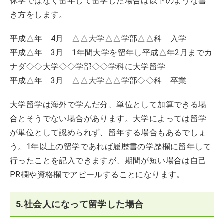
休学ではなく留年して留学した場合は以下のような書
き方をします。
平成△年 4月 △△大学△△学部△△科 入学
平成△年 3月 1年間大学を留年し平成△年2月までカ
ナダ◇◇大学◇◇学部◇◇学科に大学留学
平成△年 3月 △△大学△△学部◇◇科 卒業
大学留学は海外で学んだ分、単位として加算できる場
合とそうでない場合があります。大学によっては留学
が単位として認められず、留年する場合もあるでしょ
う。1年以上の留学であれば履歴書の学歴欄に留年して
行ったことを記入できますが、期間が短い場合は自己
PR欄や資格欄でアピールすることになります。
5.社会人になって留学した場合