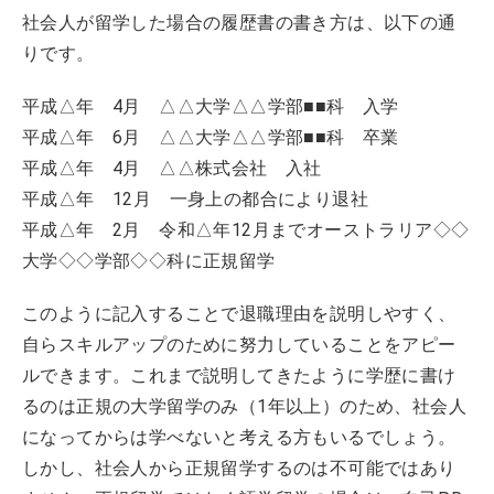
社会人が留学した場合の履歴書の書き方は、以下の通
りです。
平成△年 4月 △△大学△△学部■■科 入学
平成△年 6月 △△大学△△学部■■科 卒業
平成△年 4月 △△株式会社 入社
平成△年 12月 一身上の都合により退社
平成△年 2月 令和△年12月までオーストラリア◇◇
大学◇◇学部◇◇科に正規留学
このように記入することで退職理由を説明しやすく、
自らスキルアップのために努力していることをアピー
ルできます。これまで説明してきたように学歴に書け
るのは正規の大学留学のみ（1年以上）のため、社会人
になってからは学べないと考える方もいるでしょう。
しかし、社会人から正規留学するのは不可能ではあり