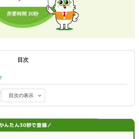
目次
？
段
目次の表示
い
かんたん30秒で登録／