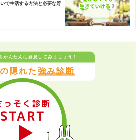
ないで生活する方法と必要な貯
をかんたんに
発見してみましょう！
の隠れた
強み診断
さっそく診断
START