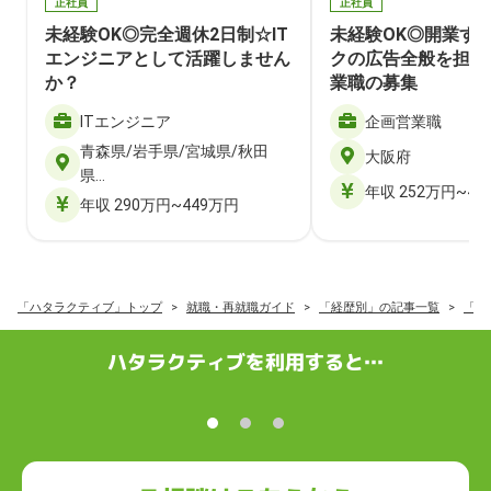
正社員
正社員
未経験OK◎完全週休2日制☆IT
未経験OK◎開業す
エンジニアとして活躍しません
クの広告全般を担当
か？
業職の募集
ITエンジニア
企画営業職
青森県/岩手県/宮城県/秋田
大阪府
県…
年収 252万円~40
年収 290万円~449万円
「ハタラクティブ」トップ
就職・再就職ガイド
「経歴別」の記事一覧
「ニ
ハタラクティブを利用すると…