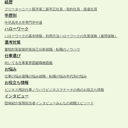
経歴
フリーター
ニート
既卒
第二新卒
正社員・契約社員・派遣社員
学歴別
中卒
高卒
大卒
専門卒
中退
ハローワーク
ハローワークの基本情報・利用方法
ハローワークの失業保険（雇用保険）
選考対策
書類対策
面接対策
自己分析
就職・転職のノウハウ
仕事選び
向いてる仕事
業界図鑑
職種図鑑
お悩み
仕事の悩み
退職の悩み
就職・転職の悩み
年代別の悩み
お役立ち情報
ビジネス用語
仕事ノウハウ
ビジネスマナー
その他のお役立ち情報
インタビュー
団体紹介
採用担当者インタビュー
みんなの就職エピソード