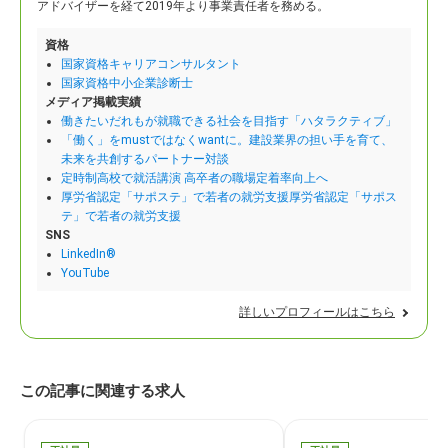
アドバイザーを経て2019年より事業責任者を務める。
資格
国家資格キャリアコンサルタント
国家資格中小企業診断士
メディア掲載実績
働きたいだれもが就職できる社会を目指す「ハタラクティブ」
「働く」をmustではなくwantに。建設業界の担い手を育て、
未来を共創するパートナー対談
定時制高校で就活講演 高卒者の職場定着率向上へ
厚労省認定「サポステ」で若者の就労支援厚労省認定「サポス
テ」で若者の就労支援
SNS
LinkedIn®
YouTube
詳しいプロフィールはこちら
この記事に関連する求人