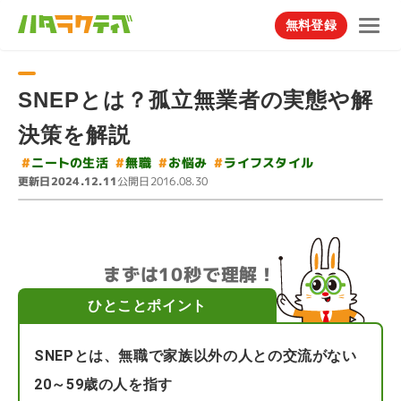
無料登録
SNEPとは？孤立無業者の実態や解
決策を解説
#
#
ライフスタイル
ニートの生活
#
#
お悩み
無職
更新日
公開日
2024.12.11
2016.08.30
まずは10秒で理解！
ひとことポイント
SNEPとは、無職で家族以外の人との交流がない
20～59歳の人を指す