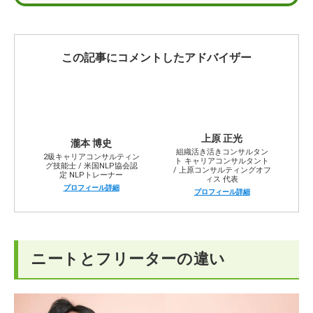
ニートやフリーターが正社員を目指す5つの方法
ニートやフリーター向けの就職支援サービスを使おう
この記事にコメントしたアドバイザー
ニートやフリーターに関するQ＆A
上原 正光
瀧本 博史
組織活き活きコンサルタン
2級キャリアコンサルティン
ト キャリアコンサルタント
グ技能士 / 米国NLP協会認
/ 上原コンサルティングオフ
定 NLPトレーナー
ィス 代表
プロフィール詳細
プロフィール詳細
ニートとフリーターの違い