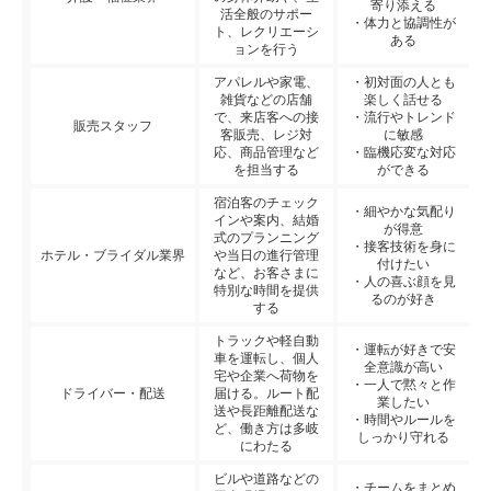
寄り添える
活全般のサポー
・体力と協調性が
ト、レクリエーシ
ある
ョンを行う
アパレルや家電、
・初対面の人とも
雑貨などの店舗
楽しく話せる
で、来店客への接
・流行やトレンド
販売スタッフ
客販売、レジ対
に敏感
応、商品管理など
・臨機応変な対応
を担当する
ができる
宿泊客のチェック
・細やかな気配り
インや案内、結婚
が得意
式のプランニング
・接客技術を身に
ホテル・ブライダル業界
や当日の進行管理
付けたい
など、お客さまに
・人の喜ぶ顔を見
特別な時間を提供
るのが好き
する
トラックや軽自動
・運転が好きで安
車を運転し、個人
全意識が高い
宅や企業へ荷物を
・一人で黙々と作
ドライバー・配送
届ける。ルート配
業したい
送や長距離配送な
・時間やルールを
ど、働き方は多岐
しっかり守れる
にわたる
ビルや道路などの
・チームをまとめ